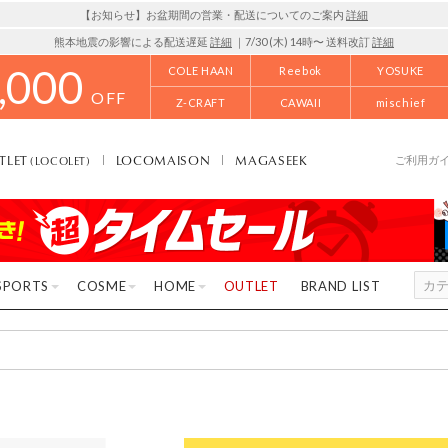
【お知らせ】お盆期間の営業・配送についてのご案内
詳細
熊本地震の影響による配送遅延
詳細
｜7/30 (木) 14時〜 送料改訂
詳細
,000
COLE HAAN
Reebok
YOSUKE
OFF
Z-CRAFT
CAWAII
mischief
TLET
LOCOMAISON
MAGASEEK
(LOCOLET)
ご利用ガ
SPORTS
COSME
HOME
OUTLET
BRAND LIST