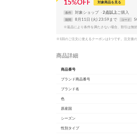
15
%
OFF
対象商品を見る
対象
ショップ
2点以上
条件
8月11日 (火) 23:59まで
S
期間
コード
※返品により条件を満たさない場合、割引は無
※1回のご注文に使えるクーポンは1つです。注文後
商品詳細
商品番号
ブランド商品番号
ブランド名
色
原産国
シーズン
性別タイプ