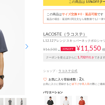
この商品は
15%OFF
ク
この商品は
サイズ交換￥0・返品可能
です
返品の場合：返送料 (同注文なら複数個でも) 一律￥
LACOSTE
（ラコステ）
L.12.12アレンジ スキッパーネックポロシャ
¥11,550
¥16,500
30%OFF
→
1,732
クーポンを使えばさらに
円引き
できま
ショップ：
ラコステ公式
2
お気に入り登録者数：
人
お気に入りに登録すると
値下げ
や
再入荷
の際にご連絡
バリエーション