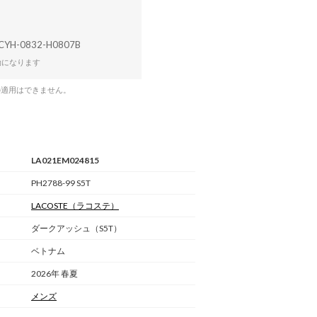
CYH-0832-H0807B
効になります
の適用はできません。
LA021EM024815
PH2788-99 S5T
LACOSTE
（ラコステ）
ダークアッシュ（S5T）
ベトナム
2026年 春夏
メンズ