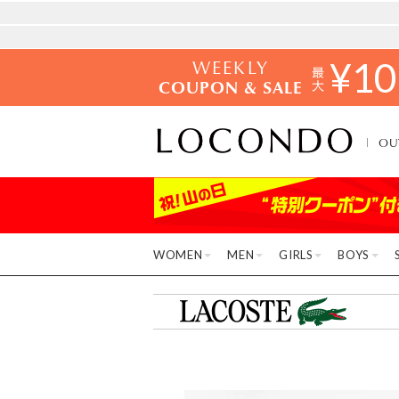
WEEKLY
¥
10
COUPON & SALE
OU
WOMEN
MEN
GIRLS
BOYS