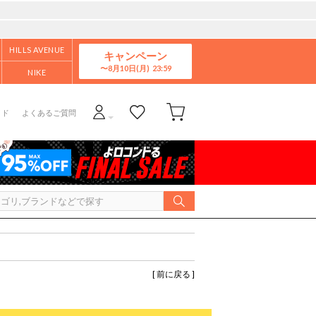
HILLS AVENUE
キャンペーン
8月10日(月)
NIKE
イド
よくあるご質問
[ 前に戻る ]