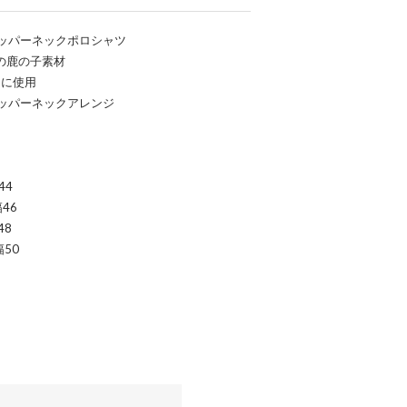
ッパーネックポロシャツ
の鹿の子素材
スに使用
ッパーネックアレンジ
44
46
48
幅50