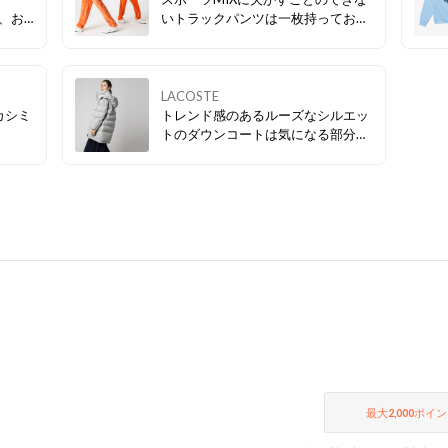
が、お
いトラックパンツは一枚持っておく
！
とコーディネートの幅が広がる優秀
アイテム✨
LACOSTE
カシミ
トレンド感のあるルーズなシルエッ
トのダウンコートは気になる部分も
カバーできる着丈◎ フードを取り外
せば今年流行りのスタンドカラー
に・・♪ 1着で2通りのスタイルを楽
しめるアイテムです✨
最大
2,000
ポイン