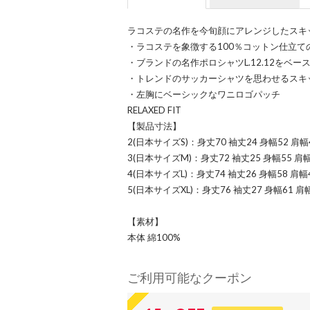
ラコステの名作を今旬顔にアレンジしたスキ
・ラコステを象徴する100％コットン仕立て
・ブランドの名作ポロシャツL.12.12をベー
・トレンドのサッカーシャツを思わせるスキ
・左胸にベーシックなワニロゴパッチ
RELAXED FIT
【製品寸法】
2(日本サイズS)：身丈70 袖丈24 身幅52 肩幅
3(日本サイズM)：身丈72 袖丈25 身幅55 肩幅
4(日本サイズL)：身丈74 袖丈26 身幅58 肩幅
5(日本サイズXL)：身丈76 袖丈27 身幅61 肩
【素材】
本体 綿100%
ご利用可能なクーポン