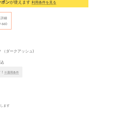
ーポン
が使えます
利用条件を見る
詳細
660
ツ （ダークアッシュ)
税込
す！
※適用条件
します