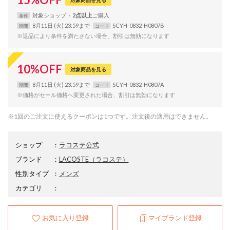
対象
ショップ
2点以上
条件
8月11日 (火) 23:59まで
SCYH-0832-H0807B
期間
コード
※返品により条件を満たさない場合、割引は無効になります
10
%
OFF
対象商品を見る
8月11日 (火) 23:59まで
SCYH-0832-H0807A
期間
コード
※価格がセール価格へ変更された場合、割引は無効になります
※1回のご注文に使えるクーポンは1つです。注文後の適用はできません。
ショップ
：
ラコステ公式
ブランド
：
LACOSTE
（ラコステ）
性別タイプ
：
メンズ
カテゴリ
：
お気に入り登録
マイブランド登録