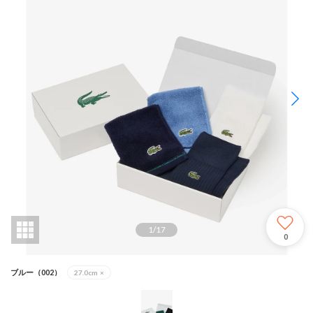
1
/
17
0
ブルー（002）
27.0cm
×