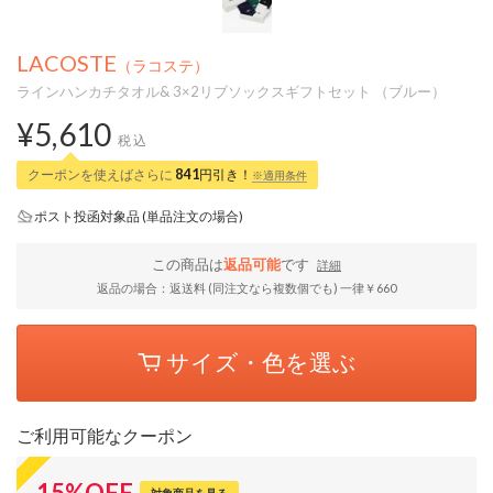
LACOSTE
（ラコステ）
ラインハンカチタオル& 3×2リブソックスギフトセット （ブルー）
¥5,610
税込
クーポンを使えばさらに
841
円引き！
※適用条件
ポスト投函対象品 (単品注文の場合)
この商品は
返品可能
です
詳細
返品の場合：返送料 (同注文なら複数個でも) 一律￥660
サイズ・色を選ぶ
ご利用可能なクーポン
15
%
OFF
対象商品を見る