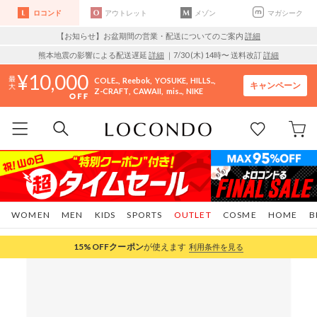
ロコンド
アウトレット
メゾン
マガシーク
【お知らせ】お盆期間の営業・配送についてのご案内
詳細
熊本地震の影響による配送遅延
詳細
｜7/30 (木) 14時〜 送料改訂
詳細
10,000
COLE..
Reebok
YOSUKE
HILLS..
キャンペーン
Z-CRAFT
CAWAII
mis..
NIKE
WOMEN
MEN
KIDS
SPORTS
OUTLET
COSME
HOME
B
15%OFF
クーポン
が使えます
利用条件を見る