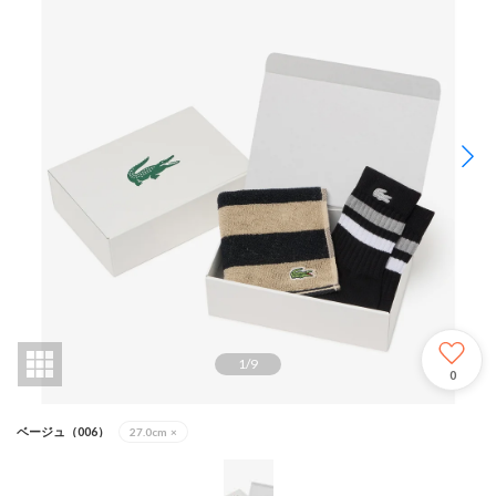
1
/
9
0
ベージュ（006）
27.0cm
×