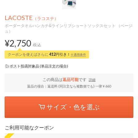
LACOSTE
（ラコステ）
ボーダータオルハンカチ&ラインリブショートソックスセット （ベージ
ュ）
¥2,750
税込
クーポンを使えばさらに
412
円引き！
※適用条件
ポスト投函対象品 (単品注文の場合)
この商品は
返品可能
です
詳細
返品の場合：返送料 (同注文なら複数個でも) 一律￥660
サイズ・色を選ぶ
ご利用可能なクーポン