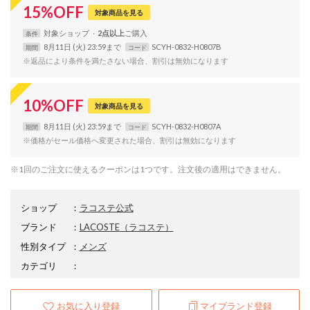
15
%
OFF
対象商品を見る
対象
ショップ
2点以上
条件
8月11日 (火) 23:59まで
SCYH-0832-H0807B
期間
コード
※返品により条件を満たさない場合、割引は無効になります
10
%
OFF
対象商品を見る
8月11日 (火) 23:59まで
SCYH-0832-H0807A
期間
コード
※価格がセール価格へ変更された場合、割引は無効になります
※1回のご注文に使えるクーポンは1つです。注文後の適用はできません。
ショップ
：
ラコステ公式
ブランド
：
LACOSTE
（ラコステ）
性別タイプ
：
メンズ
カテゴリ
：
お気に入り登録
マイブランド登録