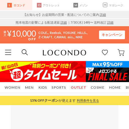
ロコンド
アウトレット
メゾン
マガシーク
【お知らせ】お盆期間の営業・配送についてのご案内
詳細
熊本地震の影響による配送遅延
詳細
｜7/30 (木) 14時〜 送料改訂
詳細
10,000
COLE..
Reebok
YOSUKE
HILLS..
キャンペーン
Z-CRAFT
CAWAII
mis..
NIKE
WOMEN
MEN
KIDS
SPORTS
OUTLET
COSME
HOME
B
15%OFF
クーポン
が使えます
利用条件を見る