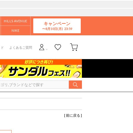
HILLS AVENUE
キャンペーン
8月10日(月)
NIKE
イド
よくあるご質問
[ 前に戻る ]