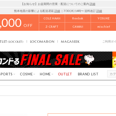
【お知らせ】お盆期間の営業・配送についてのご案内
詳細
熊本地震の影響による配送遅延
詳細
｜7/30 (木) 14時〜 送料改訂
詳細
,000
COLE HAAN
Reebok
YOSUKE
OFF
Z-CRAFT
CAWAII
mischief
TLET
LOCOMAISON
MAGASEEK
(LOCOLET)
ご利用ガ
SPORTS
COSME
HOME
OUTLET
BRAND LIST