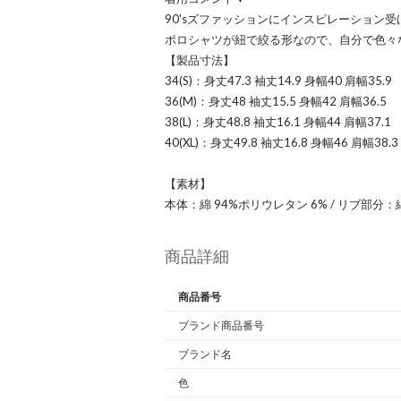
90'sズファッションにインスピレーション
ポロシャツが紐で絞る形なので、自分で色々
【製品寸法】
34(S)：身丈47.3 袖丈14.9 身幅40 肩幅35.9
36(M)：身丈48 袖丈15.5 身幅42 肩幅36.5
38(L)：身丈48.8 袖丈16.1 身幅44 肩幅37.1
40(XL)：身丈49.8 袖丈16.8 身幅46 肩幅38.3
【素材】
本体：綿 94%ポリウレタン 6% / リブ部分：綿
商品詳細
商品番号
ブランド商品番号
ブランド名
色