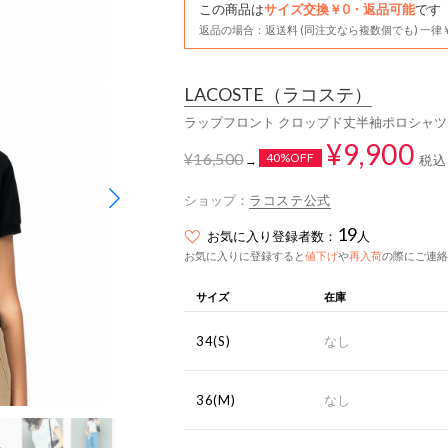
この商品は
サイズ交換￥0・返品可能
です
返品の場合：返送料 (同注文なら複数個でも) 一律￥
LACOSTE
（ラコステ）
ラップフロント クロップド丈半袖ポロシャツ
¥9,900
¥16,500
40%OFF
税込
→
ショップ：
ラコステ公式
19
お気に入り登録者数：
人
お気に入りに登録すると
値下げ
や
再入荷
の際にご連絡
サイズ
在庫
34(S)
なし
36(M)
なし