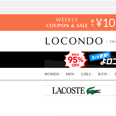
WEEKLY
¥
10
COUPON & SALE
OU
WOMEN
MEN
GIRLS
BOYS