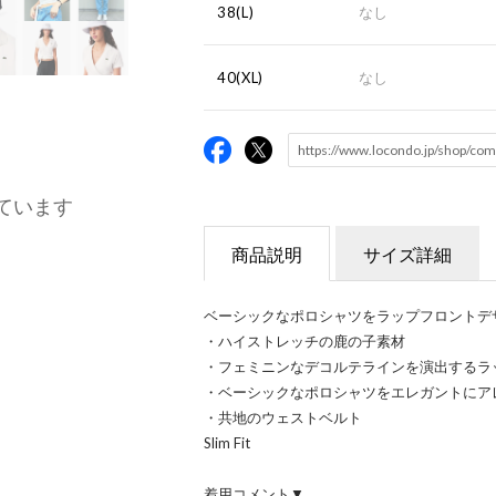
38(L)
なし
40(XL)
なし
ています
商品説明
サイズ詳細
ベーシックなポロシャツをラップフロントデ
・ハイストレッチの鹿の子素材
・フェミニンなデコルテラインを演出するラ
・ベーシックなポロシャツをエレガントにア
・共地のウェストベルト
Slim Fit
着用コメント▼