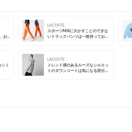
LACOSTE
スポーツMIXに欠かすことのできな
が、お
いトラックパンツは一枚持っておく
！
とコーディネートの幅が広がる優秀
アイテム✨
LACOSTE
カシミ
トレンド感のあるルーズなシルエッ
トのダウンコートは気になる部分も
カバーできる着丈◎ フードを取り外
せば今年流行りのスタンドカラー
に・・♪ 1着で2通りのスタイルを楽
しめるアイテムです✨