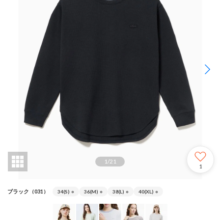
1
/
21
1
ブラック（031）
34(S)
○
36(M)
○
38(L)
○
40(XL)
○