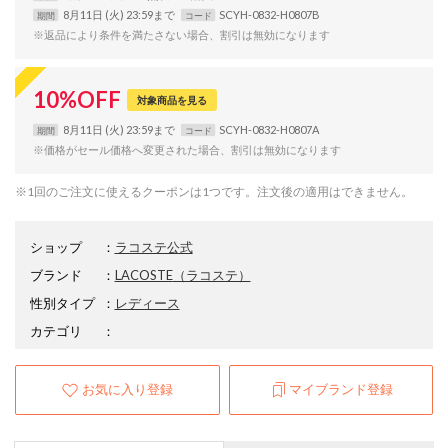
8月11日 (火) 23:59まで
SCYH-0832-H0807B
期間
コード
※返品により条件を満たさない場合、割引は無効になります
10
%
OFF
対象商品を見る
8月11日 (火) 23:59まで
SCYH-0832-H0807A
期間
コード
※価格がセール価格へ変更された場合、割引は無効になります
※1回のご注文に使えるクーポンは1つです。注文後の適用はできません。
ショップ
：
ラコステ公式
ブランド
：
LACOSTE
（ラコステ）
性別タイプ
：
レディース
カテゴリ
：
お気に入り登録
マイブランド登録