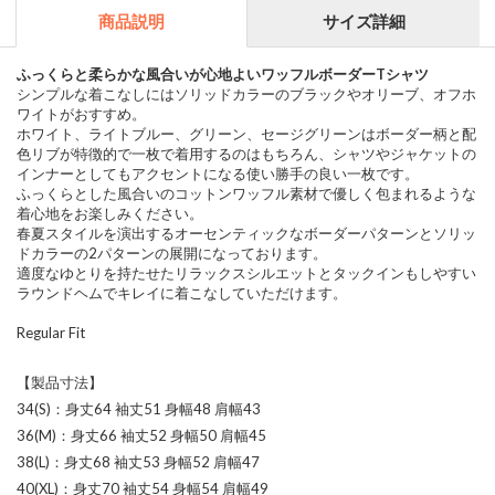
商品説明
サイズ詳細
ふっくらと柔らかな風合いが心地よいワッフルボーダーTシャツ
シンプルな着こなしにはソリッドカラーのブラックやオリーブ、オフホ
ワイトがおすすめ。
ホワイト、ライトブルー、グリーン、セージグリーンはボーダー柄と配
色リブが特徴的で一枚で着用するのはもちろん、シャツやジャケットの
インナーとしてもアクセントになる使い勝手の良い一枚です。
ふっくらとした風合いのコットンワッフル素材で優しく包まれるような
着心地をお楽しみください。
春夏スタイルを演出するオーセンティックなボーダーパターンとソリッ
ドカラーの2パターンの展開になっております。
適度なゆとりを持たせたリラックスシルエットとタックインもしやすい
ラウンドヘムでキレイに着こなしていただけます。
Regular Fit
【製品寸法】
34(S)：身丈64 袖丈51 身幅48 肩幅43
36(M)：身丈66 袖丈52 身幅50 肩幅45
38(L)：身丈68 袖丈53 身幅52 肩幅47
40(XL)：身丈70 袖丈54 身幅54 肩幅49