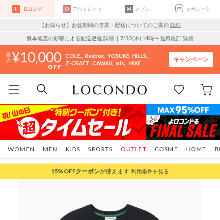
ロコンド
アウトレット
メゾン
マガシーク
【お知らせ】お盆期間の営業・配送についてのご案内
詳細
熊本地震の影響による配送遅延
詳細
｜7/30 (木) 14時〜 送料改訂
詳細
10,000
COLE..
Reebok
YOSUKE
HILLS..
キャンペーン
Z-CRAFT
CAWAII
mis..
NIKE
WOMEN
MEN
KIDS
SPORTS
OUTLET
COSME
HOME
B
15%OFF
クーポン
が使えます
利用条件を見る