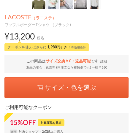
LACOSTE
（ラコステ）
ワッフルボーダーTシャツ （ブラック)
¥13,200
税込
クーポンを使えばさらに
1,980
円引き！
※適用条件
この商品は
サイズ交換￥0・返品可能
です
詳細
返品の場合：返送料 (同注文なら複数個でも) 一律￥660
サイズ・色を選ぶ
ご利用可能なクーポン
15
%
OFF
対象商品を見る
対象
ショップ
2点以上
条件