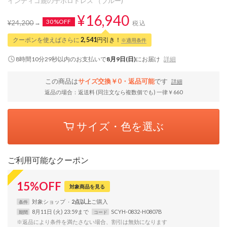
インディゴ鹿の子ポロドレス （ブルー)
¥16,940
30%OFF
¥24,200
税込
クーポンを使えばさらに
2,541
円引き！
※適用条件
8時間10分28秒
以内
のお支払いで
8月9日(日)
にお届け
詳細
この商品は
サイズ交換￥0・返品可能
です
詳細
返品の場合：返送料 (同注文なら複数個でも) 一律￥660
サイズ・色を選ぶ
ご利用可能なクーポン
15
%
OFF
対象商品を見る
対象
ショップ
2点以上
条件
8月11日 (火) 23:59まで
SCYH-0832-H0807B
期間
コード
※返品により条件を満たさない場合、割引は無効になります