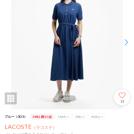
1
/
21
11
ブルー（3D3）
34(S)
残り1点
36(M)
×
38(L)
×
40(XL)
×
LACOSTE
（ラコステ）