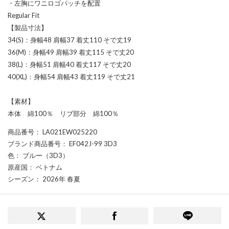
・左胸にワニロゴパッチを配置
Regular Fit
【製品寸法】
34(S)：身幅48 肩幅37 着丈110 そで丈19
36(M)：身幅49 肩幅39 着丈115 そで丈20
38(L)：身幅51 肩幅40 着丈117 そで丈20
40(XL)：身幅54 肩幅43 着丈119 そで丈21
【素材】
本体 綿100％ リブ部分 綿100％
商品番号
： LA021EW025220
ブランド商品番号
： EF042J-99 3D3
色
： ブルー（3D3）
原産国
： ベトナム
シーズン
： 2026年 春夏