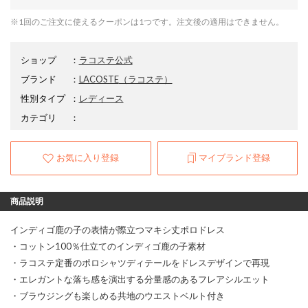
※1回のご注文に使えるクーポンは1つです。注文後の適用はできません。
ショップ
：
ラコステ公式
ブランド
：
LACOSTE
（ラコステ）
性別タイプ
：
レディース
カテゴリ
：
お気に入り登録
マイブランド登録
商品説明
インディゴ鹿の子の表情が際立つマキシ丈ポロドレス
・コットン100％仕立てのインディゴ鹿の子素材
・ラコステ定番のポロシャツディテールをドレスデザインで再現
・エレガントな落ち感を演出する分量感のあるフレアシルエット
・ブラウジングも楽しめる共地のウエストベルト付き