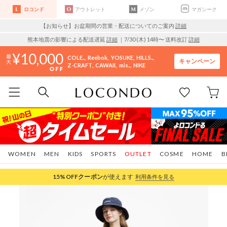
ロコンド
アウトレット
メゾン
マガシーク
【お知らせ】お盆期間の営業・配送についてのご案内
詳細
熊本地震の影響による配送遅延
詳細
｜7/30 (木) 14時〜 送料改訂
詳細
10,000
COLE..
Reebok
YOSUKE
HILLS..
キャンペーン
Z-CRAFT
CAWAII
mis..
NIKE
WOMEN
MEN
KIDS
SPORTS
OUTLET
COSME
HOME
B
15%OFF
クーポン
が使えます
利用条件を見る