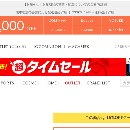
【お知らせ】お盆期間の営業・配送についてのご案内
詳細
熊本地震の影響による配送遅延
詳細
｜7/30 (木) 14時〜 送料改訂
詳細
,000
COLE HAAN
Reebok
YOSUKE
OFF
Z-CRAFT
CAWAII
mischief
TLET
LOCOMAISON
MAGASEEK
(LOCOLET)
ご利用ガ
SPORTS
COSME
HOME
OUTLET
BRAND LIST
この商品は
15%OFF
ク