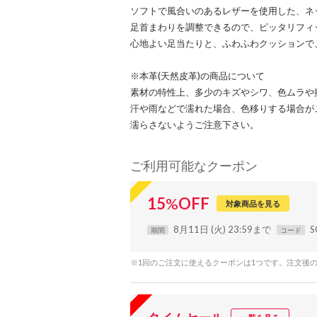
ソフトで風合いのあるレザーを使用した、ネ
足首まわりを調整できるので、ピッタリフィ
心地よい足当たりと、ふわふわクッションで
※本革(天然皮革)の商品について
素材の特性上、多少のキズやシワ、色ムラや
汗や雨などで濡れた場合、色移りする場合が
濡らさないようご注意下さい。
ご利用可能なクーポン
15
%
OFF
対象商品を見る
8月11日 (火) 23:59まで
S
期間
コード
※1回のご注文に使えるクーポンは1つです。注文後