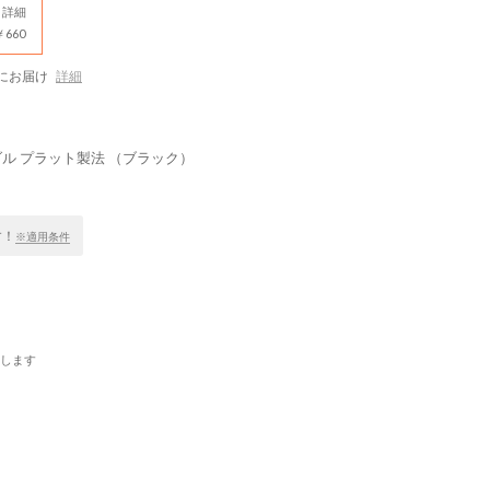
詳細
660
にお届け
詳細
ル プラット製法 （ブラック）
す！
※適用条件
します