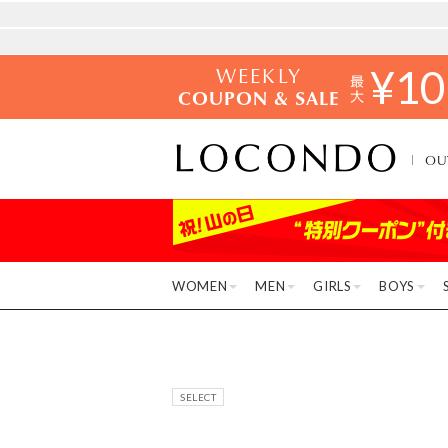
WEEKLY
¥
10
COUPON & SALE
OU
WOMEN
MEN
GIRLS
BOYS