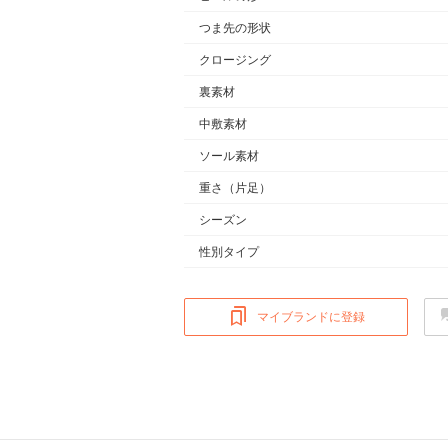
つま先の形状
クロージング
裏素材
中敷素材
ソール素材
重さ
（片足）
シーズン
性別タイプ
マイブランドに登録