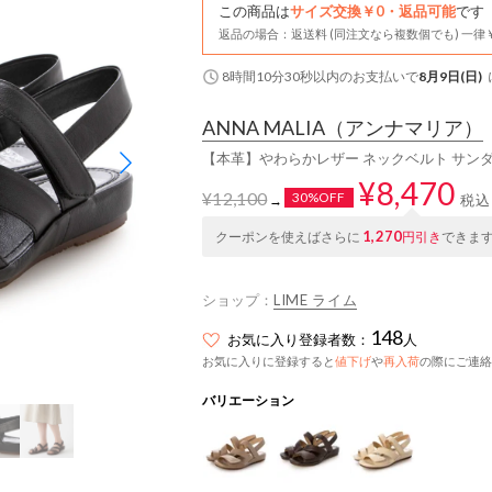
この商品は
サイズ交換￥0・返品可能
です
返品の場合：返送料 (同注文なら複数個でも) 一律￥
8時間10分29秒
以内
のお支払いで
8月9日(日)
ANNA MALIA
（アンナマリア）
【本革】やわらかレザー ネックベルト サンダ
¥8,470
¥12,100
30%OFF
税込
→
1,270
クーポンを使えばさらに
円引き
できま
ショップ：
LIME ライム
148
お気に入り登録者数：
人
お気に入りに登録すると
値下げ
や
再入荷
の際にご連絡
バリエーション