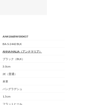
AN4186BW000437
BA-S-2442 BLK
ANNA MALIA
（アンナマリア）
ブラック（BLK）
3.0cm
2E（普通）
本革
バングラデシュ
1.5cm
フラットヒール