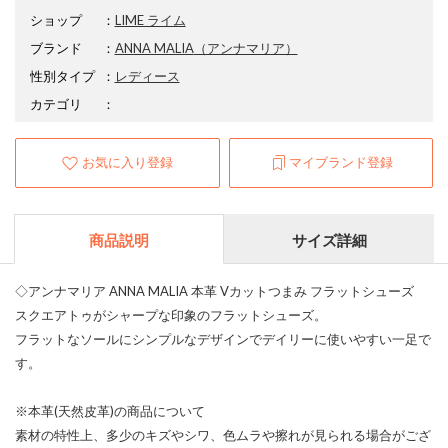
ショップ
：
LIME ライム
ブランド
：
ANNA MALIA
（アンナマリア）
性別タイプ
：
レディース
カテゴリ
：
お気に入り登録
マイブランド登録
商品説明
サイズ詳細
◇アンナマリア ANNA MALIA 本革 Vカットつまみ フラットシューズ
スクエアトゥがシャープな印象のフラットシューズ。
フラットなソールにシンプルなデザインでデイリーに使いやすい一足で
す。
※本革(天然皮革)の商品について
素材の特性上、多少のキズやシワ、色ムラや擦れが見られる場合がござ