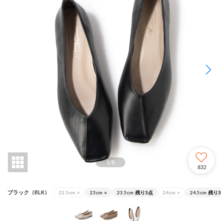
1
/
8
832
ブラック（BLK）
22.5cm
×
23cm
○
23.5cm
残り3点
24cm
×
24.5cm
残り