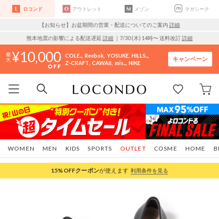
ロコンド
アウトレット
メゾン
マガシーク
【お知らせ】お盆期間の営業・配送についてのご案内
詳細
熊本地震の影響による配送遅延
詳細
｜7/30 (木) 14時〜 送料改訂
詳細
10,000
COLE..
Reebok
YOSUKE
HILLS..
キャンペーン
Z-CRAFT
CAWAII
mis..
NIKE
WOMEN
MEN
KIDS
SPORTS
OUTLET
COSME
HOME
B
15%OFF
クーポン
が使えます
利用条件を見る