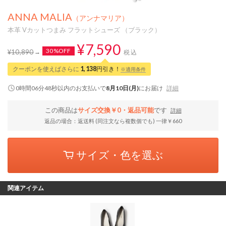
ANNA MALIA
（アンナマリア）
本革 Vカットつまみ フラットシューズ （ブラック）
¥7,590
30%OFF
¥10,890
税込
クーポンを使えばさらに
1,138
円引き！
※適用条件
0時間06分48秒
以内
のお支払いで
8月10日(月)
にお届け
詳細
この商品は
サイズ交換￥0・返品可能
です
詳細
返品の場合：返送料 (同注文なら複数個でも) 一律￥660
サイズ・色を選ぶ
関連アイテム