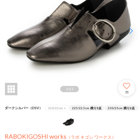
1
/
21
31
ダークシルバー（DSV）
220/22cm
×
225/22.5cm
残り3点
230/23cm
残り2点
RABOKIGOSHI works
（ラボ キゴシ ワークス）