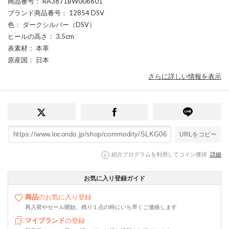
商品番号
： RA3871BW006601
ブランド商品番号
： 12854 DSV
色
： ダークシルバー（DSV）
ヒールの高さ
： 3.5cm
表素材
： 本革
原産国
： 日本
さらに詳しい情報を表示
URLをコピー
紹介プログラムを利用してコイン獲得
詳細
お気に入り登録ガイド
商品
のお気に入り登録
再入荷やセール開始、残り１点の時にいち早くご連絡します
マイブランド
の登録