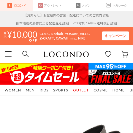
ロコンド
アウトレット
メゾン
マガシーク
【お知らせ】お盆期間の営業・配送についてのご案内
詳細
熊本地震の影響による配送遅延
詳細
｜7/30 (木) 14時〜 送料改訂
詳細
10,000
COLE..
Reebok
YOSUKE
HILLS..
キャンペーン
Z-CRAFT
CAWAII
mis..
NIKE
WOMEN
MEN
KIDS
SPORTS
OUTLET
COSME
HOME
B