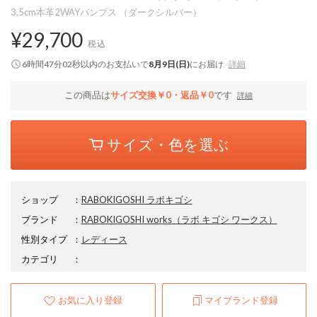
3.5cm本革2WAYパンプス （ダークシルバー）
¥29,700
税込
6時間47分01秒
以内
のお支払いで
8月9日(日)
にお届け
詳細
この商品は
サイズ交換￥0・返品￥0
です
詳細
サイズ・色を選ぶ
ショップ
：
RABOKIGOSHI ラボキゴシ
ブランド
：
RABOKIGOSHI works
（ラボ キゴシ ワークス）
性別タイプ
：
レディース
カテゴリ
：
お気に入り登録
マイブランド登録