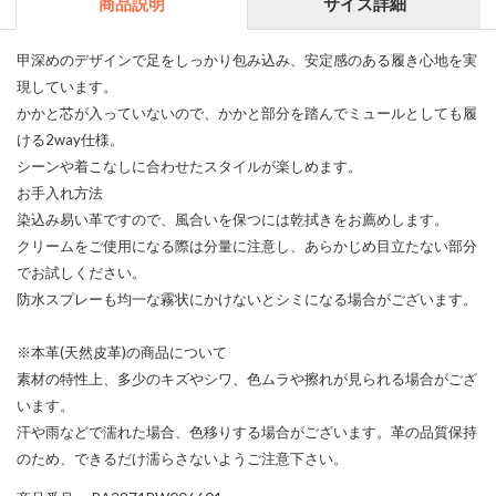
商品説明
サイズ詳細
甲深めのデザインで足をしっかり包み込み、安定感のある履き心地を実
現しています。
かかと芯が入っていないので、かかと部分を踏んでミュールとしても履
ける2way仕様。
シーンや着こなしに合わせたスタイルが楽しめます。
お手入れ方法
染込み易い革ですので、風合いを保つには乾拭きをお薦めします。
クリームをご使用になる際は分量に注意し、あらかじめ目立たない部分
でお試しください。
防水スプレーも均一な霧状にかけないとシミになる場合がございます。
※本革(天然皮革)の商品について
素材の特性上、多少のキズやシワ、色ムラや擦れが見られる場合がござ
います。
汗や雨などで濡れた場合、色移りする場合がございます。革の品質保持
のため、できるだけ濡らさないようご注意下さい。