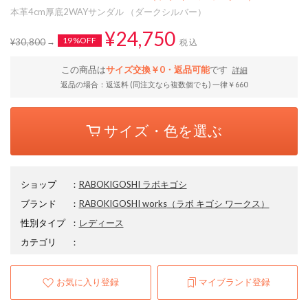
本革4cm厚底2WAYサンダル （ダークシルバー）
¥24,750
19%OFF
¥30,800
税込
この商品は
サイズ交換￥0・返品可能
です
詳細
返品の場合：返送料 (同注文なら複数個でも) 一律￥660
サイズ・色を選ぶ
ショップ
：
RABOKIGOSHI ラボキゴシ
ブランド
：
RABOKIGOSHI works
（ラボ キゴシ ワークス）
性別タイプ
：
レディース
カテゴリ
：
お気に入り登録
マイブランド登録