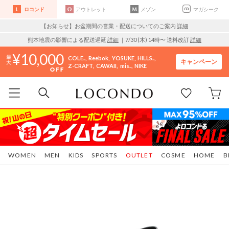
ロコンド
アウトレット
メゾン
マガシーク
【お知らせ】お盆期間の営業・配送についてのご案内
詳細
熊本地震の影響による配送遅延
詳細
｜7/30 (木) 14時〜 送料改訂
詳細
10,000
COLE..
Reebok
YOSUKE
HILLS..
キャンペーン
Z-CRAFT
CAWAII
mis..
NIKE
WOMEN
MEN
KIDS
SPORTS
OUTLET
COSME
HOME
B