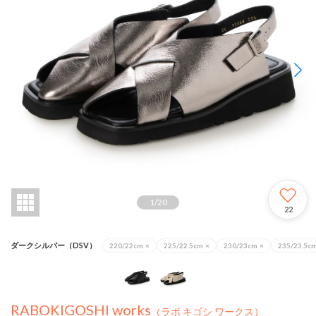
1
/
20
22
ダークシルバー（DSV）
220/22cm
×
225/22.5cm
×
230/23cm
×
235/23.5c
RABOKIGOSHI works
（ラボ キゴシ ワークス）