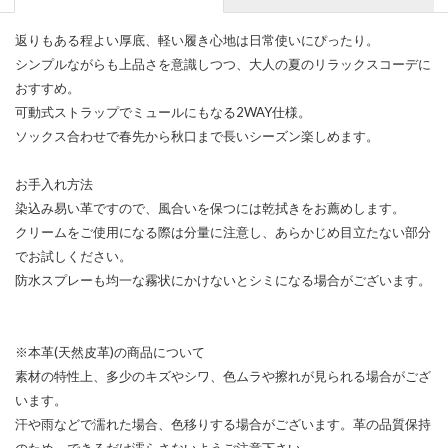
返りもある程よい厚底、軽い履き心地は日常使いにぴったり。
シンプルながらも上品さを意識しつつ、大人の夏のリラックスコーデに
おすすめ。
可動式ストラップでミュールにもなる2WAY仕様。
ソックス合わせで春先から秋口まで長いシーズン楽しめます。
お手入れ方法
染込み易い革ですので、風合いを保つには乾拭きをお薦めします。
クリームをご使用になる際は分量に注意し、あらかじめ目立たない部分
でお試しください。
防水スプレーも均一な霧状にかけないとシミになる場合がございます。
※本革(天然皮革)の商品について
素材の特性上、多少のキズやシワ、色ムラや擦れが見られる場合がござ
います。
汗や雨などで濡れた場合、色移りする場合がございます。革の品質保持
のため、できるだけ濡らさないようご注意下さい。