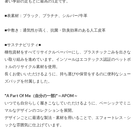
暑い季節の足もとに最高の1足です。
■表素材：ブラック、プラチナ、シルバー/牛革
■中敷き：通気性が高く、抗菌・防臭効果のある人工皮革
■サステナビリティ■
梱包資材をすべてリサイクルペーパーにし、プラスチックごみを出さな
い取り組みを進めています。インソールはエコテックス認証のペットボ
トルのリサイクル素材を使用。
長くお使いいただけるように、持ち運びや保管をするのに便利なシュー
ズバッグを付属しました。
"A Part Of Me（自分の一部)"～APOM～
いつでも自分らしく履きこなしていただけるように、ベーシックでミニ
マルなデザインのコレクションを展開。
デザインごとに最適な製法・素材を用いることで、エフォートレス・シ
ックな雰囲気に仕上げています。