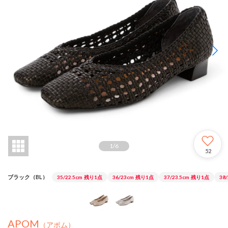
1
/
6
52
ブラック（BL）
35/22.5cm
残り1点
36/23cm
残り1点
37/23.5cm
残り1点
38
APOM
（アポム）