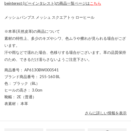
beinterest (ビーインタレスト)の商品一覧ページは
こちら
メッシュパンプス メッシュ スクエアトゥ ローヒール
※本革(天然皮革)の商品について
素材の特性上、多少のキズやシワ、色ムラや擦れが見られる場合がござ
います。
汗や雨などで濡れた場合、色移りする場合がございます。革の品質保持
のため、できるだけ濡らさないようご注意下さい。
商品番号
： AP6130BW000541
ブランド商品番号
： 255-160 BL
色
： ブラック（BL）
ヒールの高さ
： 3.0cm
靴幅
： 2E（普通）
表素材
： 本革
さらに詳しい情報を表示