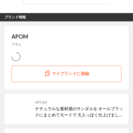
ブランド情報
APOM
アポム
マイブランドに登録
APOM
ナチュラルな素材感のサンダルを オールブラッ
クにまとめてモードで 大人っぽく仕上げまし
た。 程よい厚みと少し傾斜のあるモールドソー
ルは フラットながらとても歩きやすくなってい