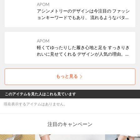
ます。
APOM
アシンメトリーのデザインは今注目の ファッシ
ョンキーワードでもあり、 流れるようなパター
ンから覗く足もとを すっきりきれいに見せる効
果も。 甲が覆われていてきちんと感もありなが
ら 涼し気で程よくヌケ感もあるので、 合わせ
APOM
るスタイルを選びません。
軽くてゆったりした履き心地と足を すっきりき
れいに見せてくれる デザインが人気の理由。
甲まわりは程よくヌケ感があって 涼しげながら
きちんとした 印象に仕上がっています。
もっと見る
このアイテムを見た人はこれも見ています
現在表示するアイテムはありません。
注目のキャンペーン