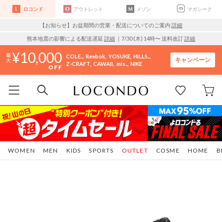
ロコンド
アウトレット
メゾン
マガシーク
【お知らせ】お盆期間の営業・配送についてのご案内
詳細
熊本地震の影響による配送遅延
詳細
｜7/30 (木) 14時〜 送料改訂
詳細
10,000
COLE..
Reebok
YOSUKE
HILLS..
キャンペーン
Z-CRAFT
CAWAII
mis..
NIKE
WOMEN
MEN
KIDS
SPORTS
OUTLET
COSME
HOME
B