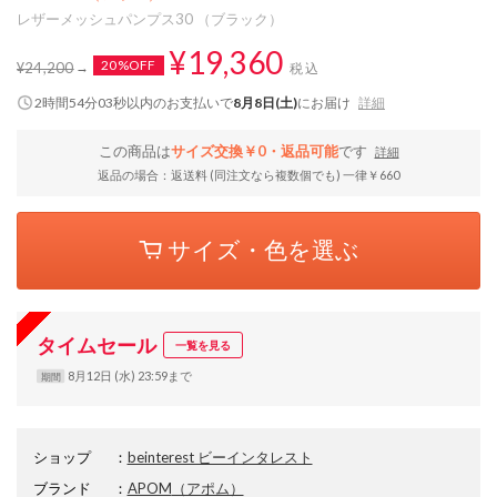
レザーメッシュパンプス30 （ブラック）
¥19,360
20%OFF
¥24,200
税込
2時間54分02秒
以内
のお支払いで
8月8日(土)
にお届け
詳細
この商品は
サイズ交換￥0・返品可能
です
詳細
返品の場合：返送料 (同注文なら複数個でも) 一律￥660
サイズ・色を選ぶ
タイムセール
一覧を見る
8月12日 (水) 23:59まで
期間
ショップ
：
beinterest ビーインタレスト
ブランド
：
APOM
（アポム）