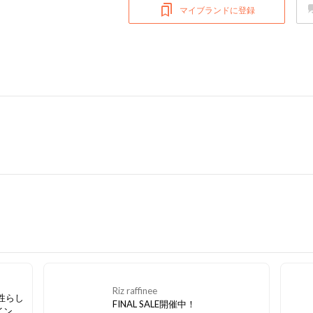
マイブランドに登録
Riz raffinee
 女性らし
FINAL SALE開催中！
インと