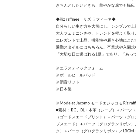
きちんとしたいときも、華やかな席でも幅広
◆Riz raffinee リズ ラフィーネ◆
自分らしい生き方を大切にし、シンプルで上
大人フェミニンさや、トレンドを程よく取り
エレガントで上品、機能性や履き心地にこだ
通勤スタイルにはもちろん、卒業式や入園式
「大切な日に選ばれる1足」であり、「あっ
※エラスティックフォーム
※ボールヒールパッド
※消音リフト
※日本製
※Mode et Jacomo モードエジャコモ Riz ra
■素材： BG、BL・本革（シープ）＋パーツ
（ゴードスエードプリント）＋パーツ（グログラ
プスエード）＋パーツ（グログランリボン）／
ク）＋パーツ（グログランリボン）／LBGM