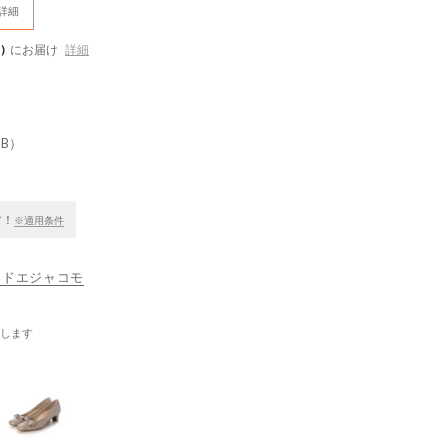
詳細
)
にお届け
詳細
B）
す！
※適用条件
 モードエジャコモ
します