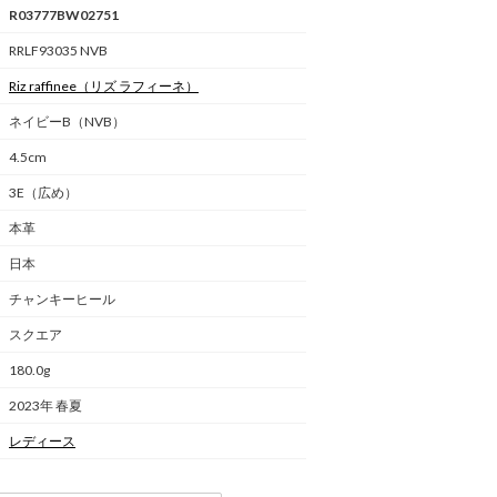
R03777BW02751
RRLF93035 NVB
Riz raffinee
（リズ ラフィーネ）
ネイビーB（NVB）
4.5cm
3E（広め）
本革
日本
チャンキーヒール
スクエア
180.0g
2023年 春夏
レディース