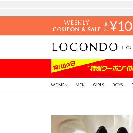
WEEKLY
¥
10
COUPON & SALE
OU
WOMEN
MEN
GIRLS
BOYS