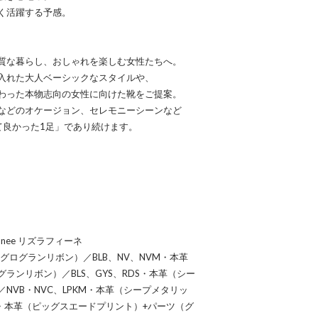
く活躍する予感。
質な暮らし、おしゃれを楽しむ女性たちへ。
入れた大人ベーシックなスタイルや、
わった本物志向の女性に向けた靴をご提案。
などのオケージョン、セレモニーシーンなど
て良かった1足」であり続けます。
ffinee リズラフィーネ
（グログランリボン）／BLB、NV、NVM・本革
ンリボン）／BLS、GYS、RDS・本革（シー
NVB・NVC、LPKM・本革（シープメタリッ
・本革（ピッグスエードプリント）+パーツ（グ