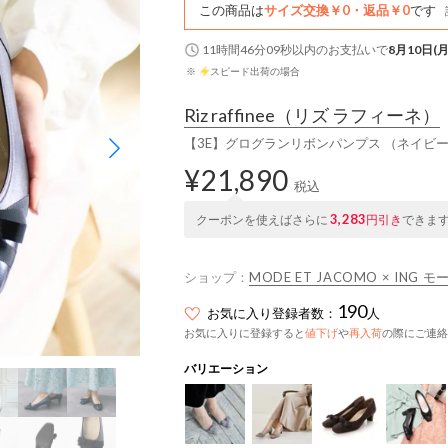
この商品は
サイズ交換￥0・返品￥0
です
11時間46分08秒
以内
のお支払いで
8月10日(月
※
スピード出荷の場合
Riz raffinee
（リズ ラフィーネ）
【3E】グログランリボンパンプス （ネイビー
¥21,890
税込
3,283
クーポンを使えばさらに
円引き
できま
ショップ：
MODE ET JACOMO × ING
190
お気に入り登録者数：
人
お気に入りに登録すると
値下げ
や
再入荷
の際にご連絡
バリエーション