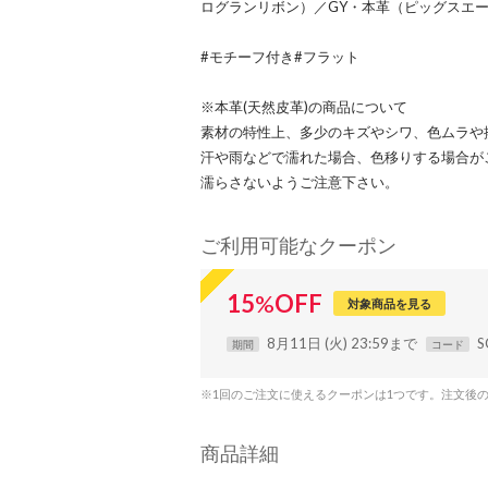
ログランリボン）／GY・本革（ピッグスエ
#モチーフ付き#フラット
※本革(天然皮革)の商品について
素材の特性上、多少のキズやシワ、色ムラや
汗や雨などで濡れた場合、色移りする場合が
濡らさないようご注意下さい。
ご利用可能なクーポン
15
%
OFF
対象商品を見る
8月11日 (火) 23:59まで
S
期間
コード
※1回のご注文に使えるクーポンは1つです。注文後
商品詳細