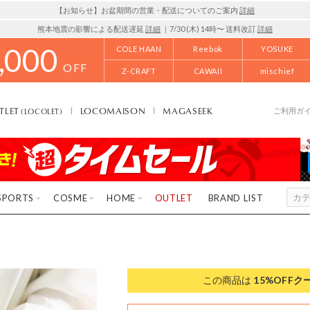
【お知らせ】お盆期間の営業・配送についてのご案内
詳細
熊本地震の影響による配送遅延
詳細
｜7/30 (木) 14時〜 送料改訂
詳細
,000
COLE HAAN
Reebok
YOSUKE
OFF
Z-CRAFT
CAWAII
mischief
TLET
LOCOMAISON
MAGASEEK
(LOCOLET)
ご利用ガ
SPORTS
COSME
HOME
OUTLET
BRAND LIST
この商品は
15%OFF
ク