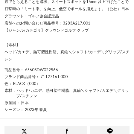
置でとらえることを追求。スイートスポットを15mm以上下げたことで
打撃時の「ミート率」を向上。低空でボールを捕えます。（公社）日本
グラウンド・ゴルフ協会認定品
店舗へのお問い合わせ商品番号：3283A217.001
【ジャンル/カテゴリ】グラウンドゴルフ クラブ
【素材】
ヘッド/カエデ、熱可塑性樹脂、真鍮＼シャフト/カエデ＼グリップ/スチ
レン
商品番号
： AS605DW022566
ブランド商品番号
： 71127161 000
色
： BLACK（000）
素材
： ヘッド/カエデ、熱可塑性樹脂、真鍮＼シャフト/カエデ＼グリッ
プ/スチレン
原産国
： 日本
シーズン
： 2023年 春夏