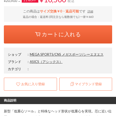
21%OFF
¥20,900
税込
この商品は
サイズ交換￥0・返品可能
です
詳細
返品の場合：返送料 (同注文なら複数個でも) 一律￥660
カートに入れる
ショップ
：
MEGA SPORTS/CNS メガスポーツ/シーエヌエス
ブランド
：
ASICS
（アシックス）
カテゴリ
：
お気に入り登録
マイブランド登録
商品説明
新型「低重心ソール」と特殊なヘッド形状が低重心を実現。芯に近い位