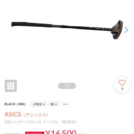
1
/
3
0
BLACK（000）
./FREE
○
82
○
84
×
ASICS
（アシックス）
GGハンマーバランス イーグル （BLACK）
¥16,500