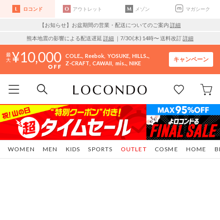
ロコンド
アウトレット
メゾン
マガシーク
【お知らせ】お盆期間の営業・配送についてのご案内
詳細
熊本地震の影響による配送遅延
詳細
｜7/30 (木) 14時〜 送料改訂
詳細
10,000
COLE..
Reebok
YOSUKE
HILLS..
キャンペーン
Z-CRAFT
CAWAII
mis..
NIKE
WOMEN
MEN
KIDS
SPORTS
OUTLET
COSME
HOME
B