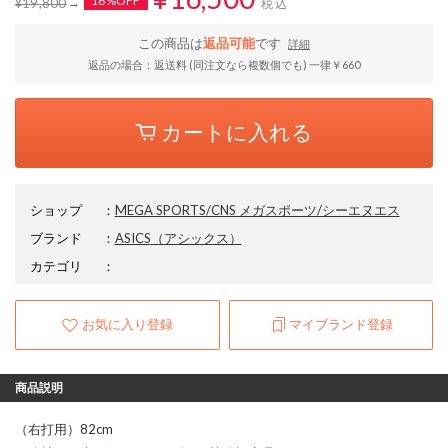
16%OFF
¥19,800
税込
この商品は
返品可能
です
詳細
返品の場合：返送料 (同注文なら複数個でも) 一律￥660
カートに入れる
ショップ
：
MEGA SPORTS/CNS メガスポーツ/シーエヌエス
ブランド
：
ASICS
（アシックス）
カテゴリ
：
お気に入り登録
マイブランド登録
商品説明
（右打用）82cm