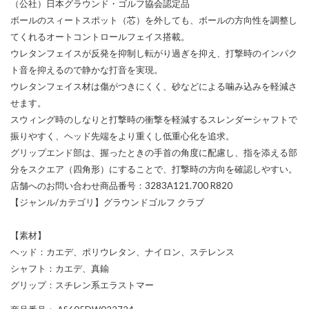
（公社）日本グラウンド・ゴルフ協会認定品
ボールのスィートスポット（芯）を外しても、ボールの方向性を調整し
てくれるオートコントロールフェイス搭載。
ウレタンフェイスが反発を抑制し転がり過ぎを抑え、打撃時のインパク
ト音を抑えるので静かな打音を実現。
ウレタンフェイス材は傷がつきにくく、砂などによる噛み込みを軽減さ
せます。
スウィング時のしなりと打撃時の衝撃を軽減するスレンダーシャフトで
振りやすく、ヘッド先端をより重くし低重心化を追求。
グリップエンド部は、握ったときの手首の角度に配慮し、指を添える部
分をスクエア（四角形）にすることで、打撃時の方向を確認しやすい。
店舗へのお問い合わせ商品番号：3283A121.700 R820
【ジャンル/カテゴリ】グラウンドゴルフ クラブ
【素材】
ヘッド：カエデ、ポリウレタン、ナイロン、ステレンス
シャフト：カエデ、真鍮
グリップ：スチレン系エラストマー