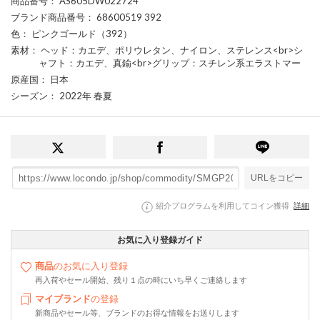
商品番号
： AS605DW022724
ブランド商品番号
： 68600519 392
色
： ピンクゴールド（392）
素材
： ヘッド：カエデ、ポリウレタン、ナイロン、ステレンス<br>シ
ャフト：カエデ、真鍮<br>グリップ：スチレン系エラストマー
原産国
： 日本
シーズン
： 2022年 春夏
URLをコピー
紹介プログラムを利用してコイン獲得
詳細
お気に入り登録ガイド
商品
のお気に入り登録
再入荷やセール開始、残り１点の時にいち早くご連絡します
マイブランド
の登録
新商品やセール等、ブランドのお得な情報をお送りします