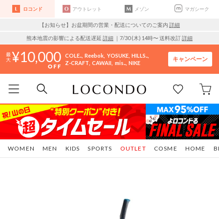
ロコンド
アウトレット
メゾン
マガシーク
【お知らせ】お盆期間の営業・配送についてのご案内
詳細
熊本地震の影響による配送遅延
詳細
｜7/30 (木) 14時〜 送料改訂
詳細
10,000
COLE..
Reebok
YOSUKE
HILLS..
キャンペーン
Z-CRAFT
CAWAII
mis..
NIKE
WOMEN
MEN
KIDS
SPORTS
OUTLET
COSME
HOME
B