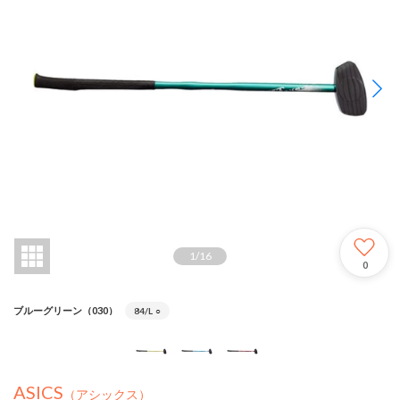
1
/
16
0
ブルーグリーン（030）
84/L
○
ASICS
（アシックス）