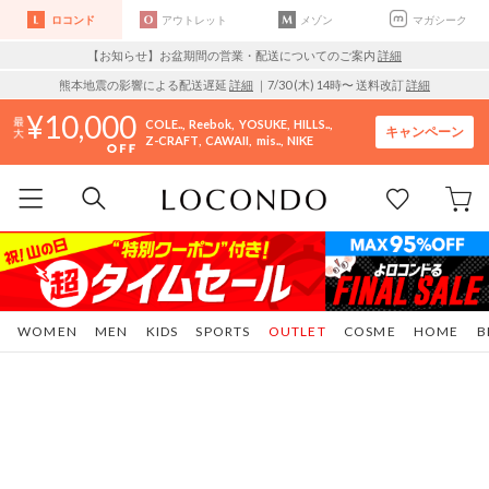
ロコンド
アウトレット
メゾン
マガシーク
【お知らせ】お盆期間の営業・配送についてのご案内
詳細
熊本地震の影響による配送遅延
詳細
｜7/30 (木) 14時〜 送料改訂
詳細
10,000
COLE..
Reebok
YOSUKE
HILLS..
キャンペーン
Z-CRAFT
CAWAII
mis..
NIKE
WOMEN
MEN
KIDS
SPORTS
OUTLET
COSME
HOME
B