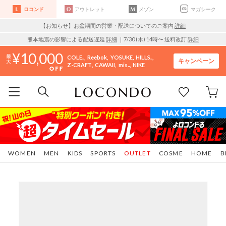
ロコンド
アウトレット
メゾン
マガシーク
【お知らせ】お盆期間の営業・配送についてのご案内
詳細
熊本地震の影響による配送遅延
詳細
｜7/30 (木) 14時〜 送料改訂
詳細
10,000
COLE..
Reebok
YOSUKE
HILLS..
キャンペーン
Z-CRAFT
CAWAII
mis..
NIKE
WOMEN
MEN
KIDS
SPORTS
OUTLET
COSME
HOME
B