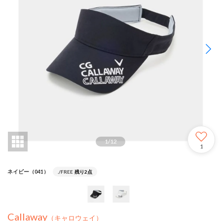
1
/
12
1
ネイビー（041）
./FREE
残り2点
Callaway
（キャロウェイ）