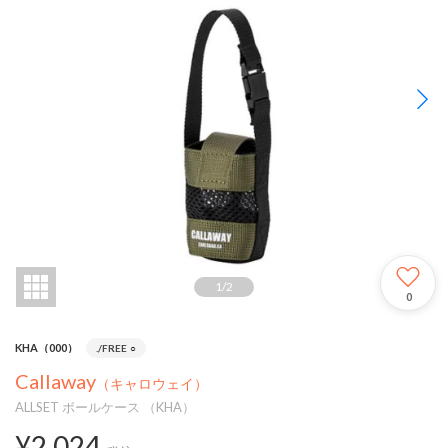
1
/
2
0
KHA（000）
./FREE
○
Callaway
（キャロウェイ）
ALLSET ボールケース （KHA）
¥2,024