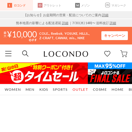
ロコンド
アウトレット
メゾン
マガシーク
【お知らせ】お盆期間の営業・配送についてのご案内
詳細
熊本地震の影響による配送遅延
詳細
｜7/30 (木) 14時〜 送料改訂
詳細
10,000
COLE..
Reebok
YOSUKE
HILLS..
キャンペーン
Z-CRAFT
CAWAII
mis..
NIKE
WOMEN
MEN
KIDS
SPORTS
OUTLET
COSME
HOME
B