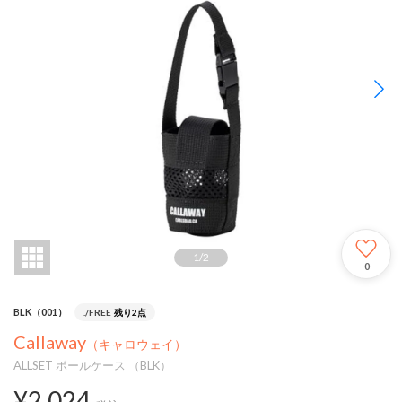
1
/
2
0
BLK（001）
./FREE
残り2点
Callaway
（キャロウェイ）
ALLSET ボールケース （BLK）
¥2,024