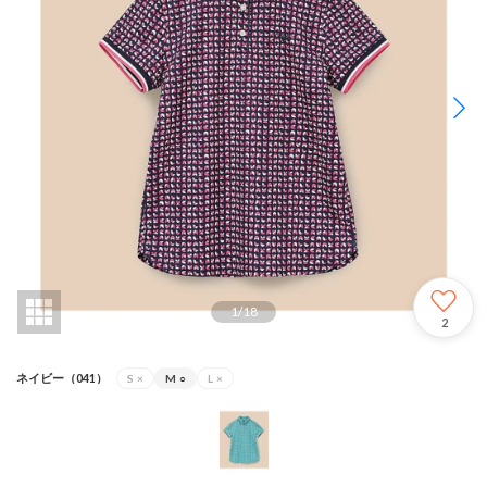
1
/
18
2
ネイビー（041）
S
×
M
○
L
×