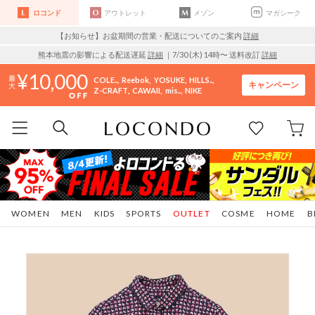
ロコンド
アウトレット
メゾン
マガシーク
【お知らせ】お盆期間の営業・配送についてのご案内
詳細
熊本地震の影響による配送遅延
詳細
｜7/30 (木) 14時〜 送料改訂
詳細
10,000
COLE..
Reebok
YOSUKE
HILLS..
キャンペーン
Z-CRAFT
CAWAII
mis..
NIKE
WOMEN
MEN
KIDS
SPORTS
OUTLET
COSME
HOME
B