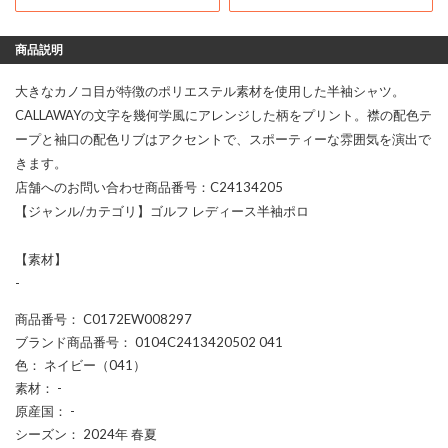
商品説明
大きなカノコ目が特徴のポリエステル素材を使用した半袖シャツ。
CALLAWAYの文字を幾何学風にアレンジした柄をプリント。襟の配色テ
ープと袖口の配色リブはアクセントで、スポーティーな雰囲気を演出で
きます。
店舗へのお問い合わせ商品番号：C24134205
【ジャンル/カテゴリ】ゴルフ レディース半袖ポロ
【素材】
-
商品番号
： C0172EW008297
ブランド商品番号
： 0104C2413420502 041
色
： ネイビー（041）
素材
： -
原産国
： -
シーズン
： 2024年 春夏