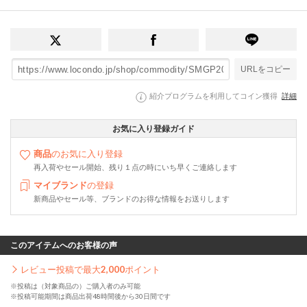
URLをコピー
紹介プログラムを利用してコイン獲得
詳細
お気に入り登録ガイド
商品
のお気に入り登録
再入荷やセール開始、残り１点の時にいち早くご連絡します
マイブランド
の登録
新商品やセール等、ブランドのお得な情報をお送りします
このアイテムへのお客様の声
レビュー投稿で最大
2,000
ポイント
※投稿は（対象商品の）ご購入者のみ可能
※投稿可能期間は商品出荷48時間後から30日間です