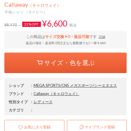
Callaway
（キャロウェイ）
半袖シャツ （ネイビー）
¥6,600
22%OFF
¥8,470
税込
この商品は
サイズ交換￥0・返品可能
です
詳細
返品の場合：返送料 (同注文なら複数個でも) 一律￥660
サイズ・色を選ぶ
ショップ
：
MEGA SPORTS/CNS メガスポーツ/シーエヌエス
ブランド
：
Callaway
（キャロウェイ）
性別タイプ
：
レディース
カテゴリ
：
お気に入り登録
マイブランド登録