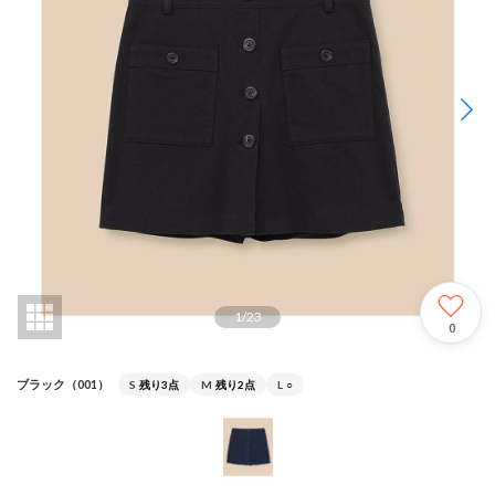
1
/
23
0
ブラック（001）
S
残り3点
M
残り2点
L
○