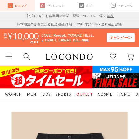
ロコンド
アウトレット
メゾン
マガシーク
【お知らせ】お盆期間の営業・配送についてのご案内
詳細
熊本地震の影響による配送遅延
詳細
｜7/30 (木) 14時〜 送料改訂
詳細
10,000
COLE..
Reebok
YOSUKE
HILLS..
キャンペーン
Z-CRAFT
CAWAII
mis..
NIKE
WOMEN
MEN
KIDS
SPORTS
OUTLET
COSME
HOME
B