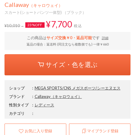
Callaway
（キャロウェイ）
スカート(ショートパンツ一体型) （ブラック）
¥7,700
23%OFF
¥10,010
税込
この商品は
サイズ交換￥0・返品可能
です
詳細
返品の場合：返送料 (同注文なら複数個でも) 一律￥660
サイズ・色を選ぶ
ショップ
：
MEGA SPORTS/CNS メガスポーツ/シーエヌエス
ブランド
：
Callaway
（キャロウェイ）
性別タイプ
：
レディース
カテゴリ
：
お気に入り登録
マイブランド登録