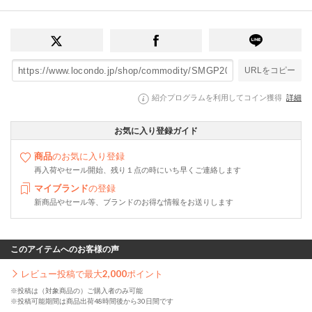
URLをコピー
紹介プログラムを利用してコイン獲得
詳細
お気に入り登録ガイド
商品
のお気に入り登録
再入荷やセール開始、残り１点の時にいち早くご連絡します
マイブランド
の登録
新商品やセール等、ブランドのお得な情報をお送りします
このアイテムへのお客様の声
レビュー投稿で最大
2,000
ポイント
※投稿は（対象商品の）ご購入者のみ可能
※投稿可能期間は商品出荷48時間後から30日間です