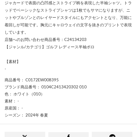
ジャカードで表面の凸凹感とストライプ柄を表現した半袖シャツ。トラ
ッドでベーシックなストライプシャツは1枚でもサマになりますが、ニ
ットやブルゾンとのレイヤードスタイルにもアクセントとなり、万能に
着回しが可能です。胸元にキャロウェイの文字を抜きのプリントで表現
しています。
店舗へのお問い合わせ商品番号：C24134203
【ジャンル/カテゴリ】ゴルフ レディース半袖ポロ
【素材】
-
商品番号
： C0172EW008395
ブランド商品番号
： 0104C2413420302 010
色
： ホワイト（010）
素材
： -
原産国
： -
シーズン
： 2024年 春夏