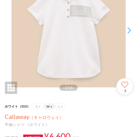
1
/
14
3
ホワイト（010）
S
×
M
○
L
×
Callaway
（キャロウェイ）
半袖シャツ （ホワイト）
¥6,600