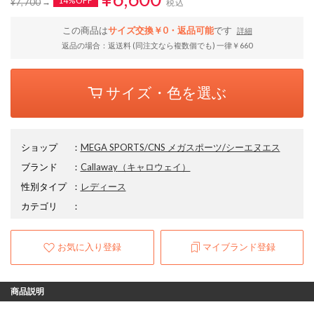
14%OFF
¥7,700
税込
この商品は
サイズ交換￥0・返品可能
です
詳細
返品の場合：返送料 (同注文なら複数個でも) 一律￥660
サイズ・色を選ぶ
ショップ
：
MEGA SPORTS/CNS メガスポーツ/シーエヌエス
ブランド
：
Callaway
（キャロウェイ）
性別タイプ
：
レディース
カテゴリ
：
お気に入り登録
マイブランド登録
商品説明