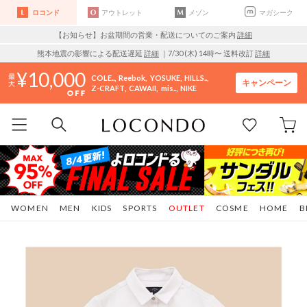
ロコンド
アウトレット
メゾン
マガシーク
【お知らせ】お盆期間の営業・配送についてのご案内
詳細
熊本地震の影響による配送遅延
詳細
｜7/30 (木) 14時〜 送料改訂
詳細
10,000
COLE..
Reebok
YOSUKE
HILLS..
キャンペーン
Z-CRAFT
CAWAII
mis..
NIKE
WOMEN
MEN
KIDS
SPORTS
OUTLET
COSME
HOME
B