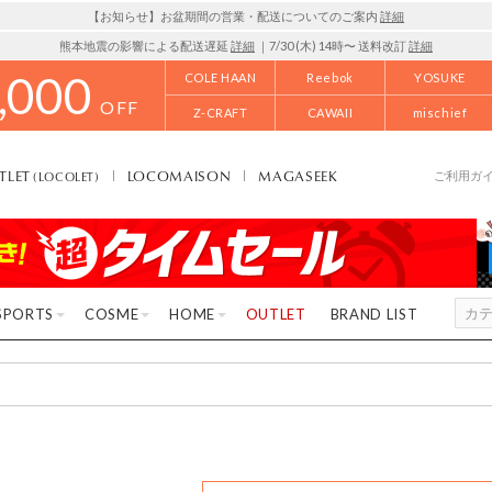
【お知らせ】お盆期間の営業・配送についてのご案内
詳細
熊本地震の影響による配送遅延
詳細
｜7/30 (木) 14時〜 送料改訂
詳細
,000
COLE HAAN
Reebok
YOSUKE
OFF
Z-CRAFT
CAWAII
mischief
TLET
LOCOMAISON
MAGASEEK
(LOCOLET)
ご利用ガ
SPORTS
COSME
HOME
OUTLET
BRAND LIST