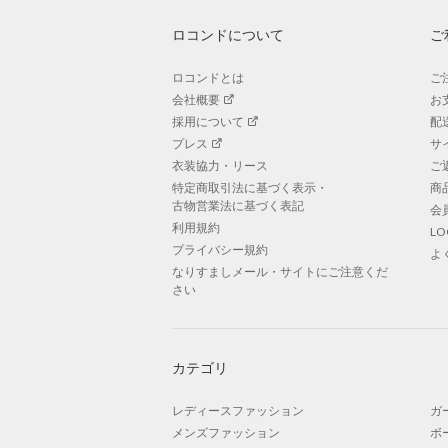
ロコンドについて
ご
ロコンドとは
ご
会社概要
お
採用について
配
プレス
サ
衣装協力・リース
ご
特定商取引法に基づく表示・
商
古物営業法に基づく表記
会
利用規約
L
プライバシー規約
よ
なりすましメール・サイトにご注意くだ
さい
カテゴリ
レディースファッション
ガ
メンズファッション
ボ