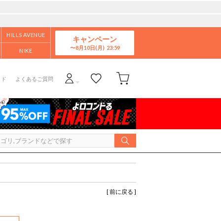
HILLS AVENUE
キャンペーン
8月10日(月)
NIKE
イド
よくあるご質問
[ 前に戻る ]