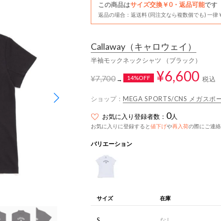
この商品は
サイズ交換￥0・返品可能
です
返品の場合：返送料 (同注文なら複数個でも) 一律￥
Callaway
（キャロウェイ）
半袖モックネックシャツ （ブラック）
¥6,600
¥7,700
14%OFF
税込
→
ショップ：
MEGA SPORTS/CNS メガ
0
お気に入り登録者数：
人
お気に入りに登録すると
値下げ
や
再入荷
の際にご連絡
バリエーション
サイズ
在庫
S
なし