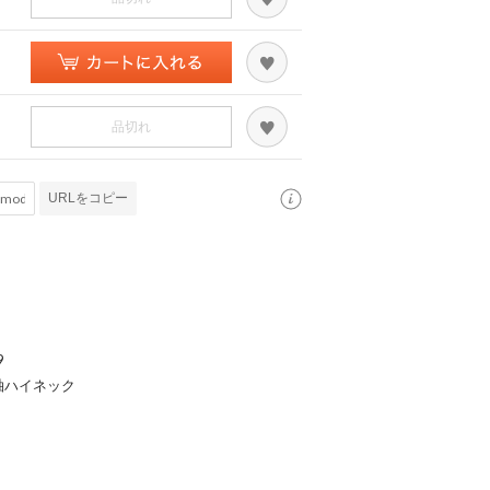
品切れ
URLをコピー
9
袖ハイネック