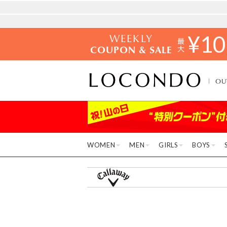
WEEKLY
¥
10
COUPON & SALE
OU
WOMEN
MEN
GIRLS
BOYS