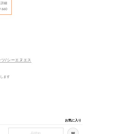
詳細
660
スポーツ/シーエヌエス
します
お気に入り
品切れ