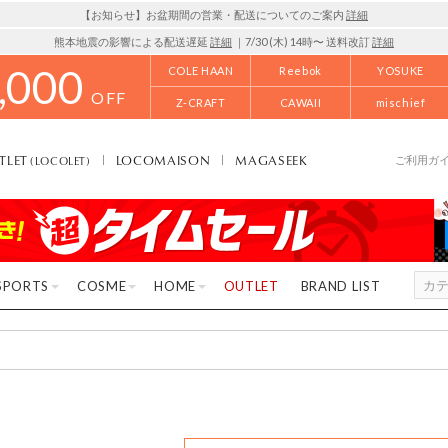
【お知らせ】お盆期間の営業・配送についてのご案内
詳細
熊本地震の影響による配送遅延
詳細
｜7/30 (木) 14時〜 送料改訂
詳細
,000
COLE HAAN
Reebok
YOSUKE
OFF
Z-CRAFT
CAWAII
mischief
TLET
LOCOMAISON
MAGASEEK
(LOCOLET)
ご利用ガ
SPORTS
COSME
HOME
OUTLET
BRAND LIST