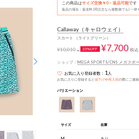
この商品は
サイズ交換￥0・返品可能
です
返品の場合：返送料 (同注文なら複数個でも) 一律￥
Callaway
（キャロウェイ）
スカート （ライトグリーン）
¥7,700
¥10,010
23%OFF
税込
→
ショップ：
MEGA SPORTS/CNS メガ
1
お気に入り登録者数：
人
お気に入りに登録すると
値下げ
や
再入荷
の際にご連絡
バリエーション
サイズ
在庫
M
あり