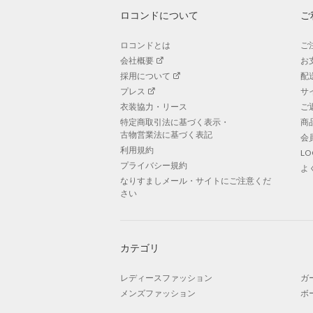
ロコンドについて
ご
ロコンドとは
ご
会社概要
お
採用について
配
プレス
サ
衣装協力・リース
ご
特定商取引法に基づく表示・
商
古物営業法に基づく表記
会
利用規約
L
プライバシー規約
よ
なりすましメール・サイトにご注意くだ
さい
カテゴリ
レディースファッション
ガ
メンズファッション
ボ