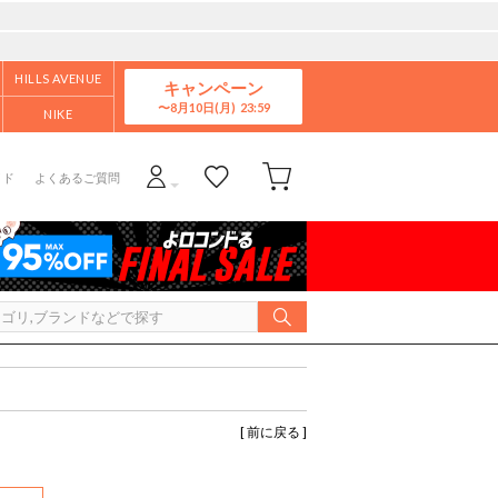
HILLS AVENUE
キャンペーン
8月10日(月)
NIKE
イド
よくあるご質問
[ 前に戻る ]