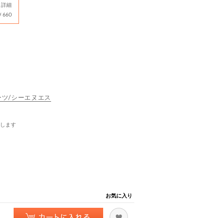
詳細
660
スポーツ/シーエヌエス
します
お気に入り