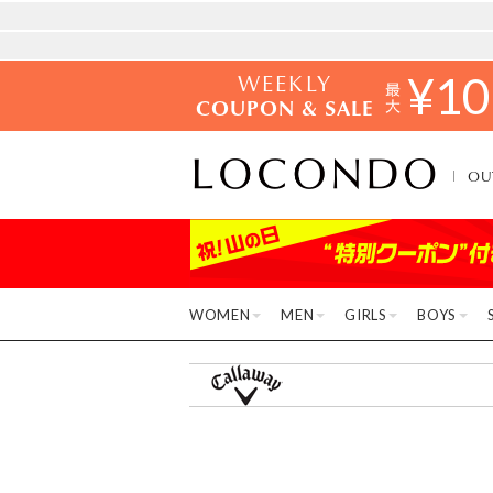
WEEKLY
¥
10
COUPON & SALE
OU
WOMEN
MEN
GIRLS
BOYS