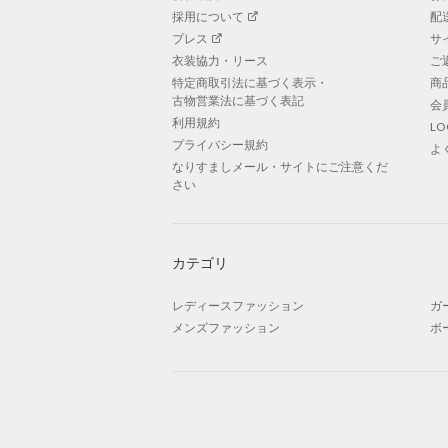
採用について
配
プレス
サ
衣装協力・リース
ご
特定商取引法に基づく表示・
商
古物営業法に基づく表記
会
利用規約
L
プライバシー規約
よ
なりすましメール・サイトにご注意くだ
さい
カテゴリ
レディースファッション
ガ
メンズファッション
ボ