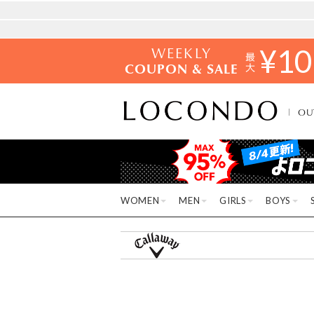
WEEKLY
¥
10
COUPON & SALE
OU
WOMEN
MEN
GIRLS
BOYS