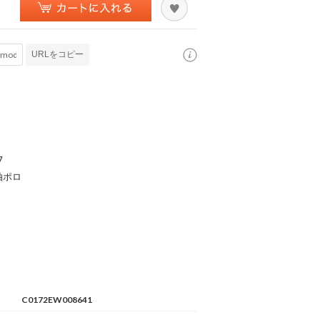
URLをコピー
7
袖ポロ
C0172EW008641