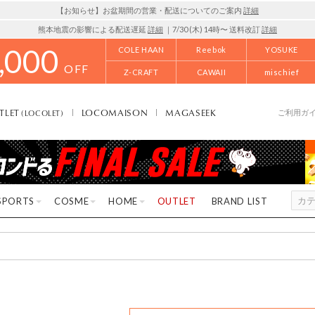
【お知らせ】お盆期間の営業・配送についてのご案内
詳細
熊本地震の影響による配送遅延
詳細
｜7/30 (木) 14時〜 送料改訂
詳細
,000
COLE HAAN
Reebok
YOSUKE
OFF
Z-CRAFT
CAWAII
mischief
TLET
LOCOMAISON
MAGASEEK
(LOCOLET)
ご利用ガ
SPORTS
COSME
HOME
OUTLET
BRAND LIST