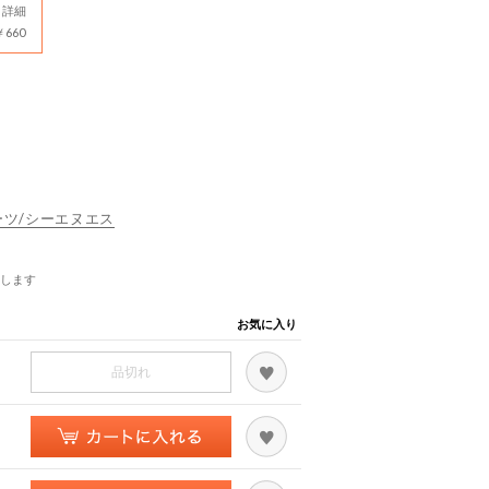
詳細
660
スポーツ/シーエヌエス
します
お気に入り
品切れ