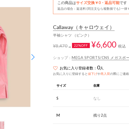
この商品は
サイズ交換￥0・返品可能
です
返品の場合：返送料 (同注文なら複数個でも) 一律￥
Callaway
（キャロウェイ）
半袖シャツ （ピンク）
¥6,600
¥8,470
22%OFF
税込
→
ショップ：
MEGA SPORTS/CNS メガ
0
お気に入り登録者数：
人
お気に入りに登録すると
値下げ
や
再入荷
の際にご連絡
サイズ
在庫
S
なし
M
残り2点