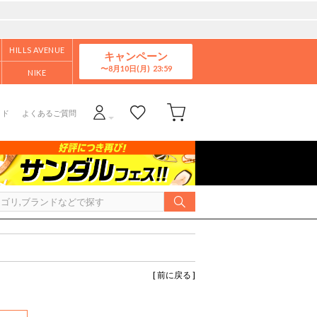
HILLS AVENUE
キャンペーン
8月10日(月)
NIKE
イド
よくあるご質問
[ 前に戻る ]