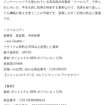
インナーシャツでも使われている気化熱冷却素材「クールコア」で作ら
れたボレロ。半永久的に効果が持続する素材なので、洗濯を繰り返しし
ても機能が衰えず使うことが可能です。脱着しやすく日焼け防止に最適
です。
＜クールコア＞
超吸収、超拡散、冷却効果
＜eco Quality＞
リサイクル原料を30%以上使用した素材
吸汗速乾性、UPF50
素材: ポリエステル 88% ポリウレタン 12%
原産国:CHINA
店舗へのお問い合わせ商品番号：C24198203
【ジャンル/カテゴリ】ゴルフ レディース アクセサリー
【素材】
素材: ポリエステル 88% ポリウレタン 12%
商品番号
： C0172EW008663