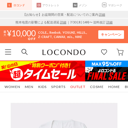
ロコンド
アウトレット
メゾン
マガシーク
【お知らせ】お盆期間の営業・配送についてのご案内
詳細
熊本地震の影響による配送遅延
詳細
｜7/30 (木) 14時〜 送料改訂
詳細
10,000
COLE..
Reebok
YOSUKE
HILLS..
キャンペーン
Z-CRAFT
CAWAII
mis..
NIKE
WOMEN
MEN
KIDS
SPORTS
OUTLET
COSME
HOME
B