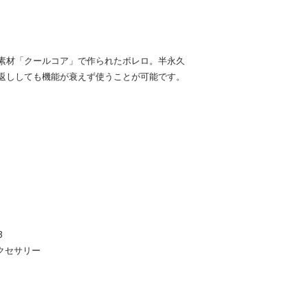
素材「クールコア」で作られたボレロ。半永久
返ししても機能が衰えず使うことが可能です。
3
クセサリー