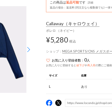
この商品は
返品可能
です
詳細
返品の場合：返送料 (同注文なら複数個でも) 一律￥
Callaway
（キャロウェイ）
ボレロ （ネイビー）
¥5,280
税込
ショップ：
MEGA SPORTS/CNS メガ
0
お気に入り登録者数：
人
お気に入りに登録すると
値下げ
や
再入荷
の際にご連絡
サイズ
在庫
L
あり