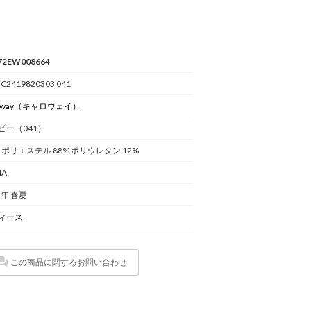
72EW008664
4C2419820303 041
away
（キャロウェイ）
ビー（041）
: ポリエステル 88% ポリウレタン 12%
NA
4年 春夏
ィース
この商品に関するお問い合わせ