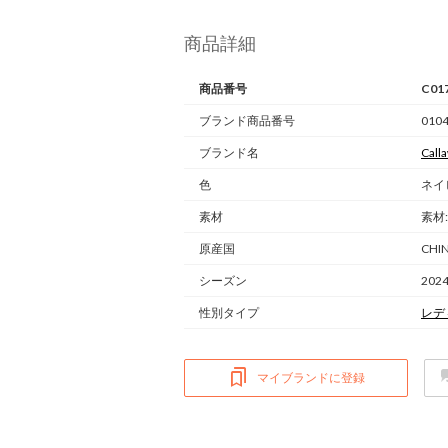
商品詳細
商品番号
C01
ブランド商品番号
010
ブランド名
Call
色
ネイ
素材
素材
原産国
CHI
シーズン
202
性別タイプ
レデ
マイブランドに登録