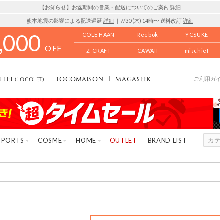
【お知らせ】お盆期間の営業・配送についてのご案内
詳細
熊本地震の影響による配送遅延
詳細
｜7/30 (木) 14時〜 送料改訂
詳細
,000
COLE HAAN
Reebok
YOSUKE
OFF
Z-CRAFT
CAWAII
mischief
TLET
LOCOMAISON
MAGASEEK
(LOCOLET)
ご利用ガ
SPORTS
COSME
HOME
OUTLET
BRAND LIST