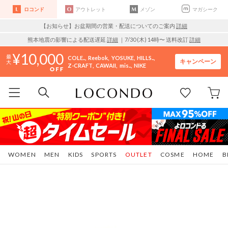
ロコンド
アウトレット
メゾン
マガシーク
【お知らせ】お盆期間の営業・配送についてのご案内
詳細
熊本地震の影響による配送遅延
詳細
｜7/30 (木) 14時〜 送料改訂
詳細
10,000
COLE..
Reebok
YOSUKE
HILLS..
キャンペーン
Z-CRAFT
CAWAII
mis..
NIKE
WOMEN
MEN
KIDS
SPORTS
OUTLET
COSME
HOME
B