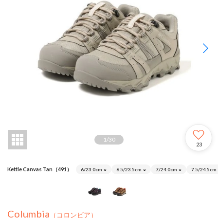
1
/
30
23
Kettle Canvas Tan（491）
6/23.0cm
○
6.5/23.5cm
○
7/24.0cm
○
7.5/24.5cm
Columbia
（コロンビア）