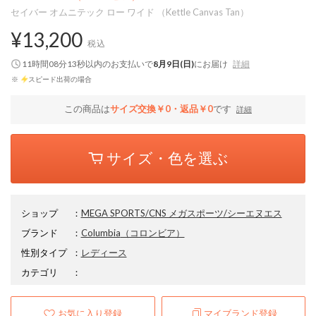
セイバー オムニテック ロー ワイド （Kettle Canvas Tan）
¥13,200
税込
11時間08分13秒
以内
のお支払いで
8月9日(日)
にお届け
詳細
※
スピード出荷の場合
この商品は
サイズ交換￥0・返品￥0
です
詳細
サイズ・色を選ぶ
ショップ
：
MEGA SPORTS/CNS メガスポーツ/シーエヌエス
ブランド
：
Columbia
（コロンビア）
性別タイプ
：
レディース
カテゴリ
：
お気に入り登録
マイブランド登録