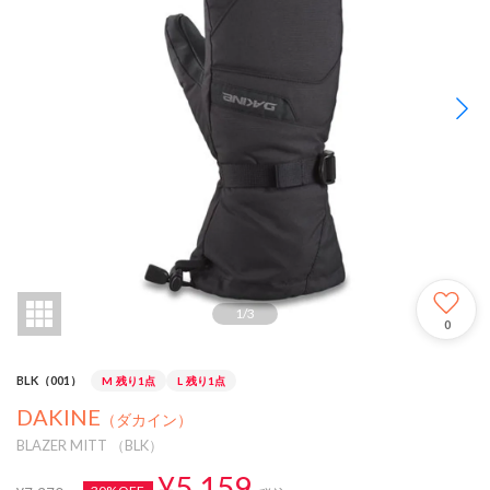
1
/
3
0
BLK（001）
M
残り1点
L
残り1点
DAKINE
（ダカイン）
BLAZER MITT （BLK）
¥5,159