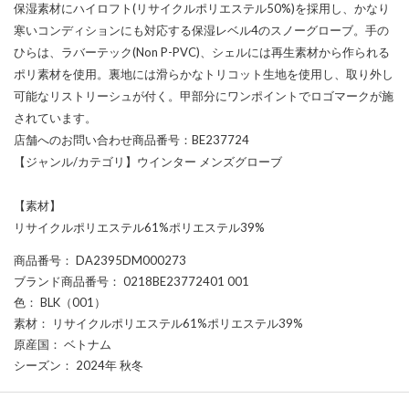
保湿素材にハイロフト(リサイクルポリエステル50%)を採用し、かなり
寒いコンディションにも対応する保湿レベル4のスノーグローブ。手の
ひらは、ラバーテック(Non P-PVC)、シェルには再生素材から作られる
ポリ素材を使用。裏地には滑らかなトリコット生地を使用し、取り外し
可能なリストリーシュが付く。甲部分にワンポイントでロゴマークが施
されています。
店舗へのお問い合わせ商品番号：BE237724
【ジャンル/カテゴリ】ウインター メンズグローブ
【素材】
リサイクルポリエステル61%ポリエステル39%
商品番号
： DA2395DM000273
ブランド商品番号
： 0218BE23772401 001
色
： BLK（001）
素材
： リサイクルポリエステル61%ポリエステル39%
原産国
： ベトナム
シーズン
： 2024年 秋冬