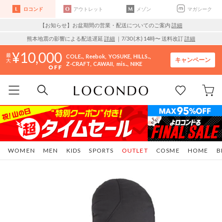
ロコンド
アウトレット
メゾン
マガシーク
【お知らせ】お盆期間の営業・配送についてのご案内
詳細
熊本地震の影響による配送遅延
詳細
｜7/30 (木) 14時〜 送料改訂
詳細
10,000
COLE..
Reebok
YOSUKE
HILLS..
キャンペーン
Z-CRAFT
CAWAII
mis..
NIKE
WOMEN
MEN
KIDS
SPORTS
OUTLET
COSME
HOME
B