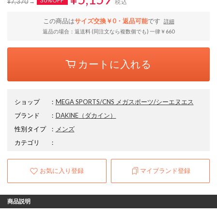
30%OFF
¥7,370
税込
この商品は
サイズ交換￥0・返品可能
です
詳細
返品の場合：返送料 (同注文なら複数個でも) 一律￥660
カートに入れる
ショップ
：
MEGA SPORTS/CNS メガスポーツ/シーエヌエス
ブランド
：
DAKINE
（ダカイン）
性別タイプ
：
メンズ
カテゴリ
：
お気に入り登録
マイブランド登録
商品説明