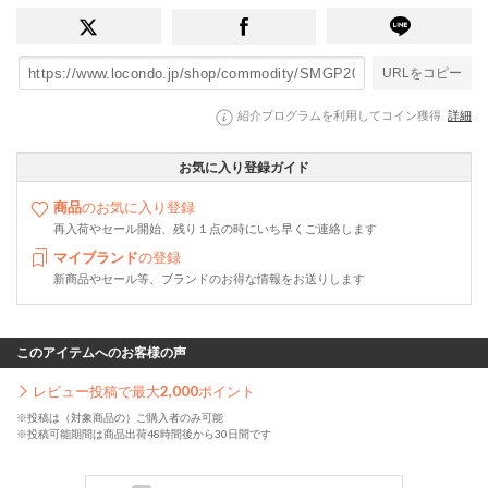
URLをコピー
紹介プログラムを利用してコイン獲得
詳細
お気に入り登録ガイド
商品
のお気に入り登録
再入荷やセール開始、残り１点の時にいち早くご連絡します
マイブランド
の登録
新商品やセール等、ブランドのお得な情報をお送りします
このアイテムへのお客様の声
レビュー投稿で最大
2,000
ポイント
※投稿は（対象商品の）ご購入者のみ可能
※投稿可能期間は商品出荷48時間後から30日間です