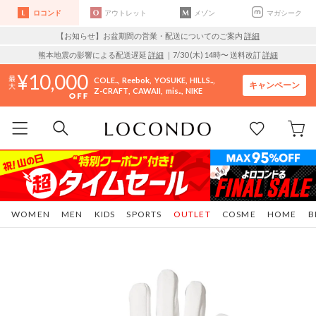
ロコンド
アウトレット
メゾン
マガシーク
【お知らせ】お盆期間の営業・配送についてのご案内
詳細
熊本地震の影響による配送遅延
詳細
｜7/30 (木) 14時〜 送料改訂
詳細
10,000
COLE..
Reebok
YOSUKE
HILLS..
キャンペーン
Z-CRAFT
CAWAII
mis..
NIKE
WOMEN
MEN
KIDS
SPORTS
OUTLET
COSME
HOME
B