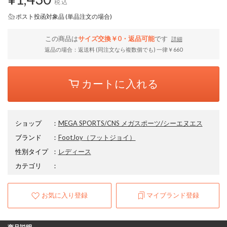
税込
ポスト投函対象品 (単品注文の場合)
この商品は
サイズ交換￥0・返品可能
です
詳細
返品の場合：返送料 (同注文なら複数個でも) 一律￥660
カートに入れる
ショップ
：
MEGA SPORTS/CNS メガスポーツ/シーエヌエス
ブランド
：
FootJoy
（フットジョイ）
性別タイプ
：
レディース
カテゴリ
：
お気に入り登録
マイブランド登録