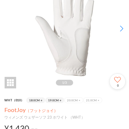
1
/
3
0
WHT（010）
18.0CM
○
19.0CM
○
20.0CM
×
21.0CM
×
FootJoy
（フットジョイ）
ウィメンズ ウェザーソフ 23 ホワイト （WHT）
¥1,430