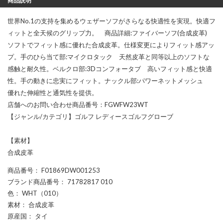
商品説明
世界No.1の支持を集めるウェザーソフがさらなる快適性を実現。快適フ
ィットと全天候のグリップ力。 商品詳細:ファイバーソフ(合成皮革)
ソフトでフィット感に優れた合成皮革。仕様変更によりフィット感アッ
プ。手のひら当て部:マイクロタック 天然皮革と同等以上のソフトな
感触と耐久性。ベルクロ部:3Dコンフォータブ 高いフィット感と快適
性。手の動きに忠実にフィット。ナックル部:パワーネットメッシュ
優れた伸縮性と通気性を提供。
店舗へのお問い合わせ商品番号：FGWFW23WT
【ジャンル/カテゴリ】ゴルフ レディースゴルフグローブ
【素材】
合成皮革
商品番号
： F01869DW001253
ブランド商品番号
： 71782817 010
色
： WHT（010）
素材
： 合成皮革
原産国
： タイ