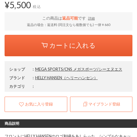
¥5,500
税込
この商品は
返品可能
です
詳細
返品の場合：返送料 (同注文なら複数個でも) 一律￥660
カートに入れる
ショップ
：
MEGA SPORTS/CNS メガスポーツ/シーエヌエス
ブランド
：
HELLY HANSEN
（ヘリーハンセン）
カテゴリ
：
お気に入り登録
マイブランド登録
商品説明
フロントにHELLY HANSENのロゴ刺繍をあしらった、シンプルなキャッ