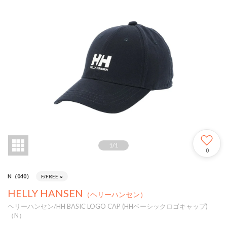
1
/
1
0
N（040）
F/FREE
○
HELLY HANSEN
（ヘリーハンセン）
ヘリーハンセン/HH BASIC LOGO CAP (HHベーシックロゴキャップ)
（N）