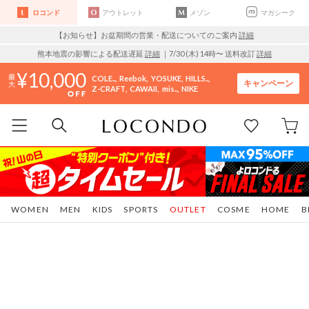
ロコンド
アウトレット
メゾン
マガシーク
【お知らせ】お盆期間の営業・配送についてのご案内
詳細
熊本地震の影響による配送遅延
詳細
｜7/30 (木) 14時〜 送料改訂
詳細
10,000
COLE..
Reebok
YOSUKE
HILLS..
キャンペーン
Z-CRAFT
CAWAII
mis..
NIKE
WOMEN
MEN
KIDS
SPORTS
OUTLET
COSME
HOME
B