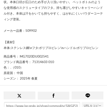
状。本体口径が広口のため手が入り洗いやすい。 ペットボトルのよう
な使用感のスクリュータイプのフタ。持ち運びしやすいキャリーハンド
ル付き。本体は汗をかいても持ちやすく、はがれにくいパウダーコーテ
ィング塗装。
メーカー品番：509902
【素材】
本体:ステンレス鋼\nフタ:ポリプロピレン\nハンドル:ポリプロピレン
商品番号
： MG7020DU002541
ブランド商品番号
： 71314603 010
色
： .（010）
原産国
： 中国
シーズン
： 2025年 春夏
URLをコピー