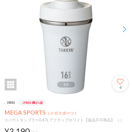
1
/
2
0
.（010）
./FREE
残り1点
MEGA SPORTS
（メガスポーツ）
スパウトタンブラー0.47L アクティブホワイト【返品不可商品】 （.）
¥3,190