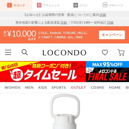
ロコンド
アウトレット
メゾン
マガシーク
【お知らせ】お盆期間の営業・配送についてのご案内
詳細
熊本地震の影響による配送遅延
詳細
｜7/30 (木) 14時〜 送料改訂
詳細
10,000
COLE..
Reebok
YOSUKE
HILLS..
キャンペーン
Z-CRAFT
CAWAII
mis..
NIKE
WOMEN
MEN
KIDS
SPORTS
OUTLET
COSME
HOME
B