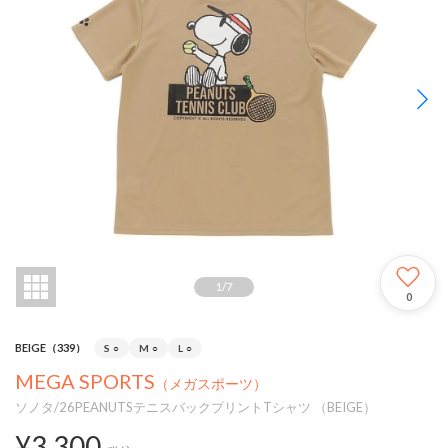
1
/
7
0
BEIGE（339）
S
○
M
○
L
○
MEGA SPORTS
（メガスポーツ）
ソノタ/26PEANUTSテニスバックプリントTシャツ （BEIGE）
¥3,300