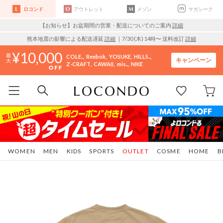
ロコンド
アウトレット
メゾン
マガシーク
【お知らせ】お盆期間の営業・配送についてのご案内
詳細
熊本地震の影響による配送遅延
詳細
｜7/30 (木) 14時〜 送料改訂
詳細
10,000
COLE..
Reebok
YOSUKE
HILLS..
キャンペーン
Z-CRAFT
CAWAII
mis..
NIKE
WOMEN
MEN
KIDS
SPORTS
OUTLET
COSME
HOME
B