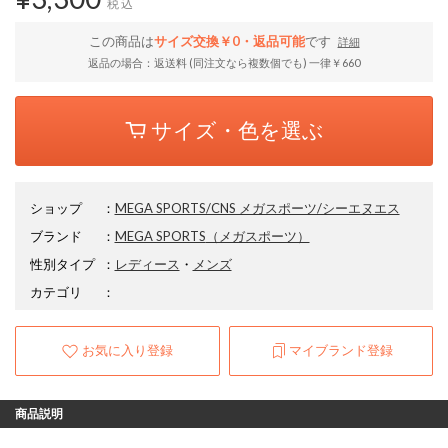
税込
この商品は
サイズ交換￥0・返品可能
です
詳細
返品の場合：返送料 (同注文なら複数個でも) 一律￥660
サイズ・色を選ぶ
ショップ
：
MEGA SPORTS/CNS メガスポーツ/シーエヌエス
ブランド
：
MEGA SPORTS
（メガスポーツ）
性別タイプ
：
レディース
・
メンズ
カテゴリ
：
お気に入り登録
マイブランド登録
商品説明