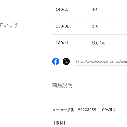
140/LL
あり
ています
150/3L
あり
160/4L
残り2点
商品説明
-
メーカー品番：94903255-41006BLK
【素材】