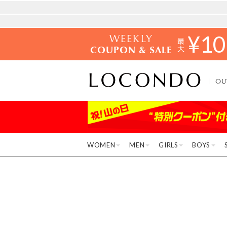
WEEKLY
¥
10
COUPON & SALE
OU
WOMEN
MEN
GIRLS
BOYS