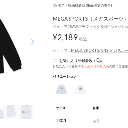
ポスト投函対象品 (単品注文の場合)
MEGA SPORTS
（メガスポーツ
ジュニア25AWグラフィック長袖Tシャツ boun
¥2,189
税込
ショップ：
MEGA SPORTS/CNS メガ
0
お気に入り登録者数：
人
お気に入りに登録すると
値下げ
や
再入荷
の際にご連絡
バリエーション
サイズ
在庫
130/L
あり