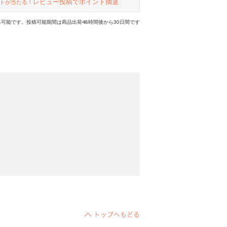
レビュー投稿でポイント抽選
トが当たる！
可能です。投稿可能期間は商品出荷48時間後から30日間です