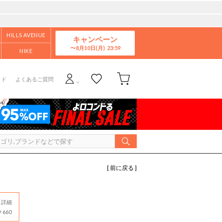
HILLS AVENUE
キャンペーン
8月10日(月)
NIKE
イド
よくあるご質問
[ 前に戻る ]
詳細
660