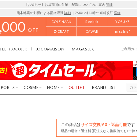
【お知らせ】お盆期間の営業・配送についてのご案内
詳細
熊本地震の影響による配送遅延
詳細
｜7/30 (木) 14時〜 送料改訂
詳細
,000
COLE HAAN
Reebok
YOSUKE
OFF
Z-CRAFT
CAWAII
mischief
TLET
LOCOMAISON
MAGASEEK
(LOCOLET)
ご利用ガ
SPORTS
COSME
HOME
OUTLET
BRAND LIST
この商品は
サイズ交換￥0・返品可能
です
返品の場合：返送料 (同注文なら複数個でも) 一律￥