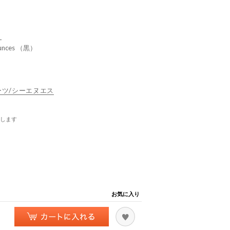
）
ces （黒）
スポーツ/シーエヌエス
します
お気に入り