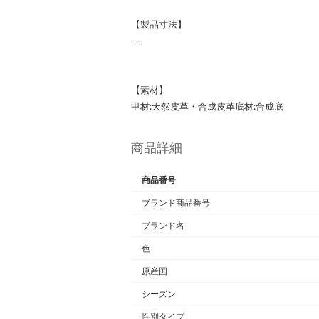
【製品寸法】
--
【素材】
甲材:天然皮革・合成皮革
底材:合成底
商品詳細
商品番号
ブランド商品番号
ブランド名
色
原産国
シーズン
性別タイプ