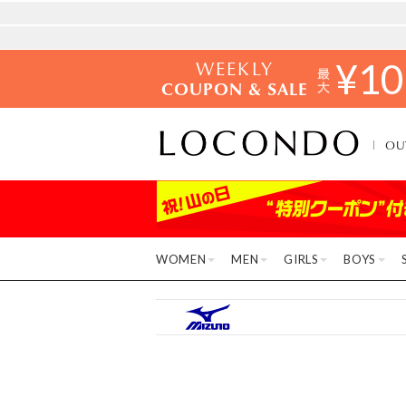
WEEKLY
¥
10
COUPON & SALE
OU
WOMEN
MEN
GIRLS
BOYS