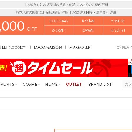
【お知らせ】お盆期間の営業・配送についてのご案内
詳細
熊本地震の影響による配送遅延
詳細
｜7/30 (木) 14時〜 送料改訂
詳細
,000
COLE HAAN
Reebok
YOSUKE
OFF
Z-CRAFT
CAWAII
mischief
TLET
LOCOMAISON
MAGASEEK
(LOCOLET)
ご利用ガ
SPORTS
COSME
HOME
OUTLET
BRAND LIST