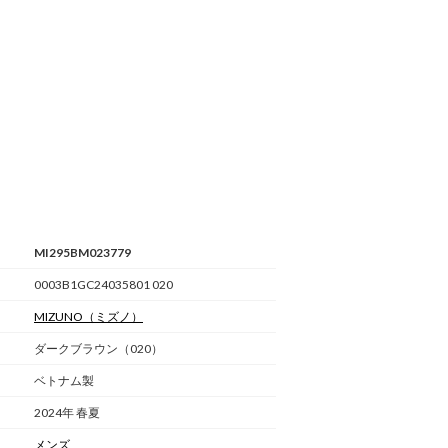
MI295BM023779
0003B1GC24035801 020
MIZUNO
（ミズノ）
ダークブラウン（020）
ベトナム製
2024年 春夏
メンズ