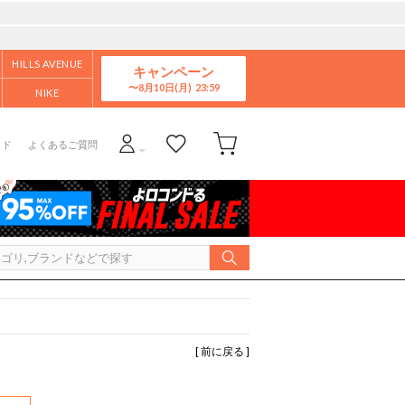
HILLS AVENUE
キャンペーン
8月10日(月)
NIKE
イド
よくあるご質問
[ 前に戻る ]