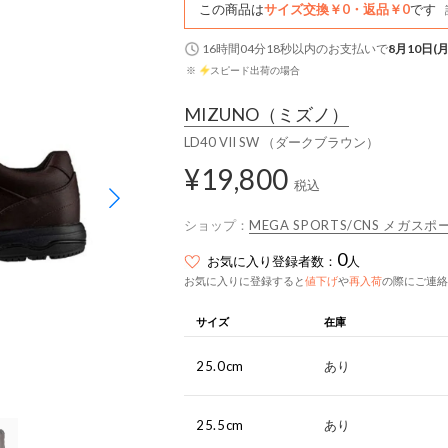
この商品は
サイズ交換￥0・返品￥0
です
16時間04分17秒
以内
のお支払いで
8月10日(月
※
スピード出荷の場合
MIZUNO
（ミズノ）
LD40 VII SW （ダークブラウン）
¥19,800
税込
ショップ：
MEGA SPORTS/CNS メガ
0
お気に入り登録者数：
人
お気に入りに登録すると
値下げ
や
再入荷
の際にご連絡
サイズ
在庫
25.0cm
あり
25.5cm
あり