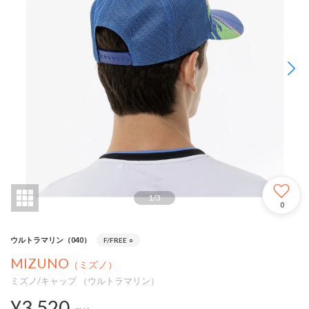
1
/
3
0
ウルトラマリン（040）
F/FREE
○
MIZUNO
（ミズノ）
ミズノ/キャップ （ウルトラマリン）
¥3,520