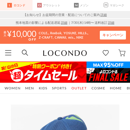
ロコンド
アウトレット
メゾン
マガシーク
【お知らせ】お盆期間の営業・配送についてのご案内
詳細
熊本地震の影響による配送遅延
詳細
｜7/30 (木) 14時〜 送料改訂
詳細
10,000
COLE..
Reebok
YOSUKE
HILLS..
キャンペーン
Z-CRAFT
CAWAII
mis..
NIKE
WOMEN
MEN
KIDS
SPORTS
OUTLET
COSME
HOME
B