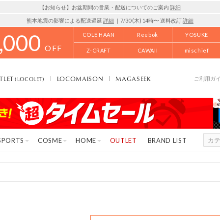
【お知らせ】お盆期間の営業・配送についてのご案内
詳細
熊本地震の影響による配送遅延
詳細
｜7/30 (木) 14時〜 送料改訂
詳細
,000
COLE HAAN
Reebok
YOSUKE
OFF
Z-CRAFT
CAWAII
mischief
TLET
LOCOMAISON
MAGASEEK
(LOCOLET)
ご利用ガ
SPORTS
COSME
HOME
OUTLET
BRAND LIST