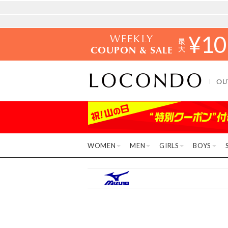
WEEKLY
¥
10
COUPON & SALE
OU
WOMEN
MEN
GIRLS
BOYS