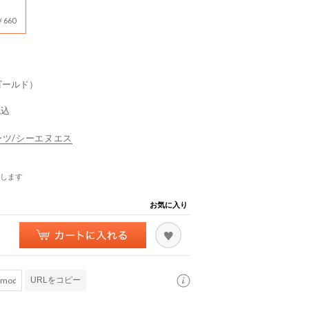
660
クゴールド）
税込
スポーツ/シーエヌエス
します
お気に入り
URLをコピー