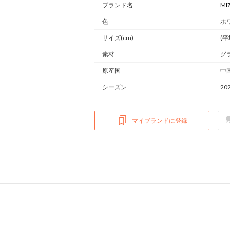
ブランド名
MI
色
ホ
サイズ(cm)
(平
素材
グ
原産国
中
シーズン
20
マイブランドに登録