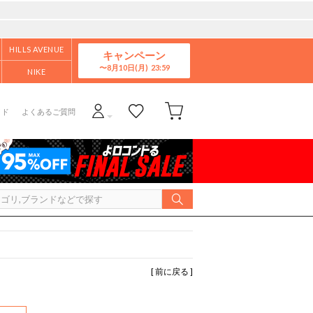
HILLS AVENUE
キャンペーン
8月10日(月)
NIKE
イド
よくあるご質問
[ 前に戻る ]