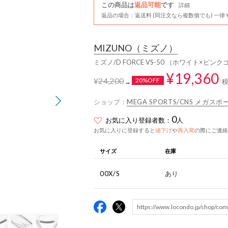
この商品は
返品可能
です
詳細
返品の場合：返送料 (同注文なら複数個でも) 一律￥
MIZUNO
（ミズノ）
ミズノ/D FORCE VS-50 （ホワイト×ピン
¥19,360
¥24,200
20%OFF
→
ショップ：
MEGA SPORTS/CNS メガ
0
お気に入り登録者数：
人
お気に入りに登録すると
値下げ
や
再入荷
の際にご連絡
サイズ
在庫
00X/S
あり