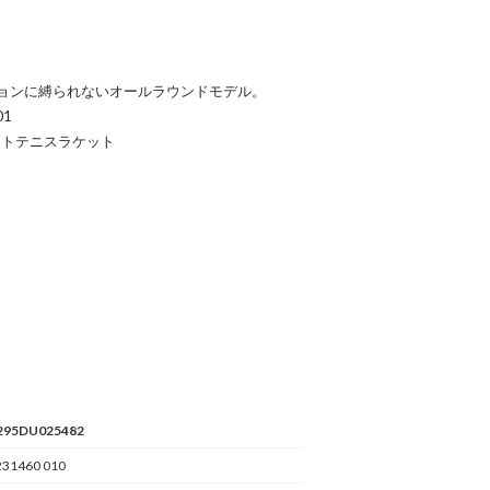
ョンに縛られないオールラウンドモデル。
1
フトテニスラケット
295DU025482
231460 010