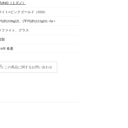
ZUNO
（ミズノ）
ワイト×ピンクゴールド（010）
均)約208g(Z)、(平均)約223g(X).<br>
ラファイト、グラス
国製
26年 春夏
この商品に関するお問い合わせ