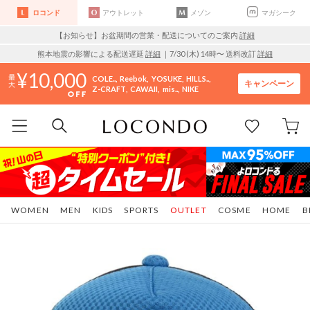
ロコンド
アウトレット
メゾン
マガシーク
【お知らせ】お盆期間の営業・配送についてのご案内
詳細
熊本地震の影響による配送遅延
詳細
｜7/30 (木) 14時〜 送料改訂
詳細
10,000
COLE..
Reebok
YOSUKE
HILLS..
キャンペーン
Z-CRAFT
CAWAII
mis..
NIKE
WOMEN
MEN
KIDS
SPORTS
OUTLET
COSME
HOME
B