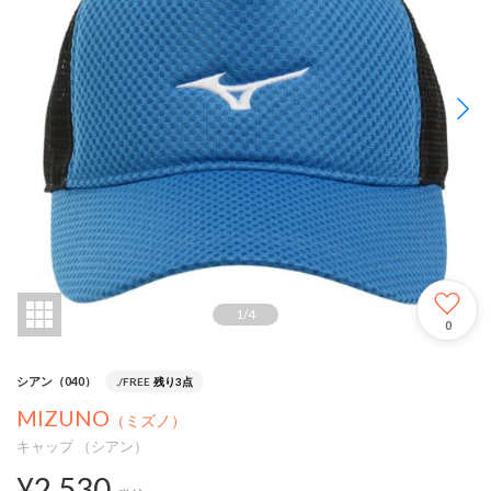
1
/
4
0
シアン（040）
./FREE
残り3点
MIZUNO
（ミズノ）
キャップ （シアン）
¥2,530