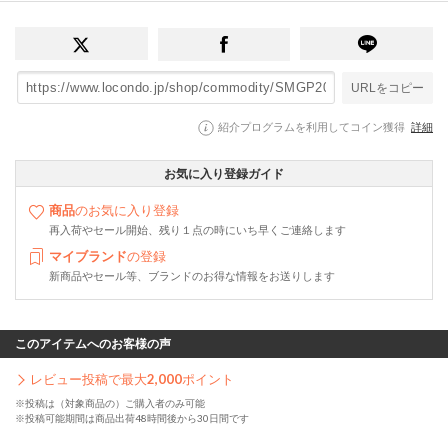
URLをコピー
紹介プログラムを利用してコイン獲得
詳細
お気に入り登録ガイド
商品
のお気に入り登録
再入荷やセール開始、残り１点の時にいち早くご連絡します
マイブランド
の登録
新商品やセール等、ブランドのお得な情報をお送りします
このアイテムへのお客様の声
レビュー投稿で最大
2,000
ポイント
※投稿は（対象商品の）ご購入者のみ可能
※投稿可能期間は商品出荷48時間後から30日間です