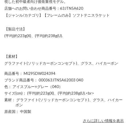
視した初中級者向け後衛重視モデル。
店舗へのお問い合わせ商品番号：63JTN5A620
【ジャンル/カテゴリ】【フレームのみ】ソフトテニスラケット
【製品寸法】
(平均)約223g(X)、(平均)約238g(U).
【素材】
グラファイト(ソリッドカーボンコンセプト)、グラス、ハイカーボン
商品番号
： MI295DW024394
ブランド商品番号
： 000363JTN5A62003 040
色
： アイスブルー×グレー（040）
サイズ(cm)
： (平均)約223g(X)、(平均)約238g(U).<br>
素材
： グラファイト(ソリッドカーボンコンセプト)、グラス、ハイカー
ボン
原産国
： 中国製
さらに詳しい情報を表示