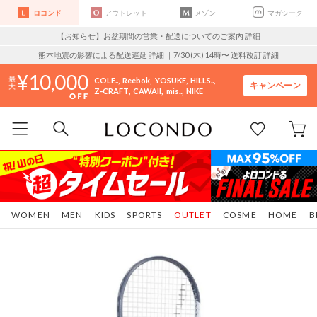
ロコンド
アウトレット
メゾン
マガシーク
【お知らせ】お盆期間の営業・配送についてのご案内
詳細
熊本地震の影響による配送遅延
詳細
｜7/30 (木) 14時〜 送料改訂
詳細
10,000
COLE..
Reebok
YOSUKE
HILLS..
キャンペーン
Z-CRAFT
CAWAII
mis..
NIKE
WOMEN
MEN
KIDS
SPORTS
OUTLET
COSME
HOME
B