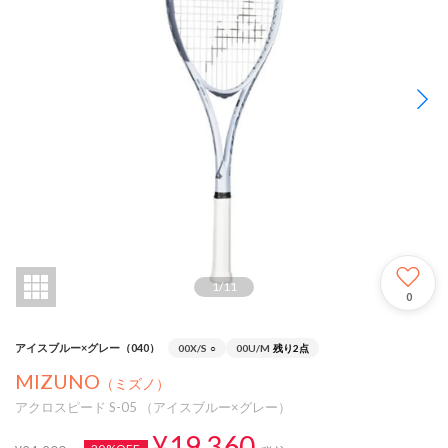
1
/
11
0
アイスブルー×グレー（040）
00X/S
○
00U/M
残り2点
MIZUNO
（ミズノ）
アクロスピード S-05 （アイスブルー×グレー）
¥19,360