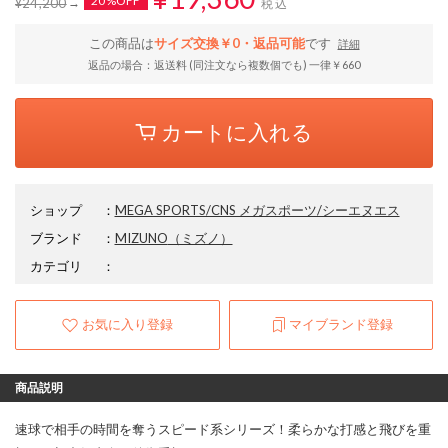
20%OFF
¥24,200
税込
この商品は
サイズ交換￥0・返品可能
です
詳細
返品の場合：返送料 (同注文なら複数個でも) 一律￥660
カートに入れる
ショップ
：
MEGA SPORTS/CNS メガスポーツ/シーエヌエス
ブランド
：
MIZUNO
（ミズノ）
カテゴリ
：
お気に入り登録
マイブランド登録
商品説明
速球で相手の時間を奪うスピード系シリーズ！柔らかな打感と飛びを重