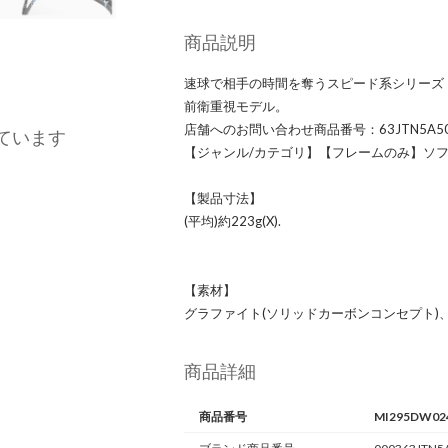
商品説明
速球で相手の時間を奪うスピード系シリーズ
前衛重視モデル。
店舗へのお問い合わせ商品番号：63JTN5A5
ています
【ジャンル/カテゴリ】【フレームのみ】ソ
【製品寸法】
(平均)約223g(X).
【素材】
グラファイト(ソリッドカーボンコンセプト)、
商品詳細
商品番号
MI295DW02