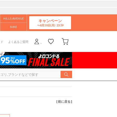
HILLS AVENUE
キャンペーン
8月10日(月)
NIKE
イド
よくあるご質問
[ 前に戻る ]