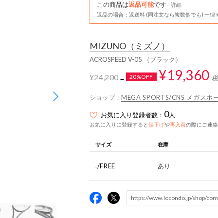
この商品は
返品可能
です
詳細
返品の場合：返送料 (同注文なら複数個でも) 一律￥
MIZUNO
（ミズノ）
ACROSPEED V-05 （ブラック）
¥19,360
¥24,200
20%OFF
→
ショップ：
MEGA SPORTS/CNS メガ
0
お気に入り登録者数：
人
お気に入りに登録すると
値下げ
や
再入荷
の際にご連絡
サイズ
在庫
./FREE
あり