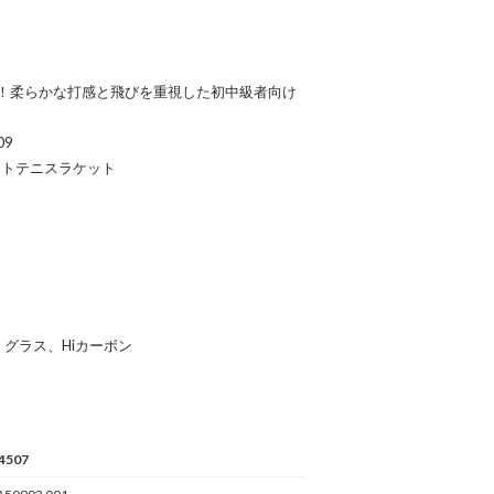
！柔らかな打感と飛びを重視した初中級者向け
09
フトテニスラケット
グラス、Hiカーボン
4507