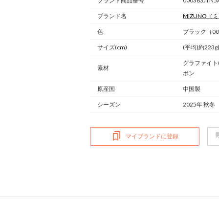
ブランド商品番号
000363JTN5
ブランド名
MIZUNO
（ミ
色
ブラック（00
サイズ(cm)
(平均)約223g(
グラファイト
素材
ボン
原産国
中国製
シーズン
2025年 秋冬
マイブランドに登録