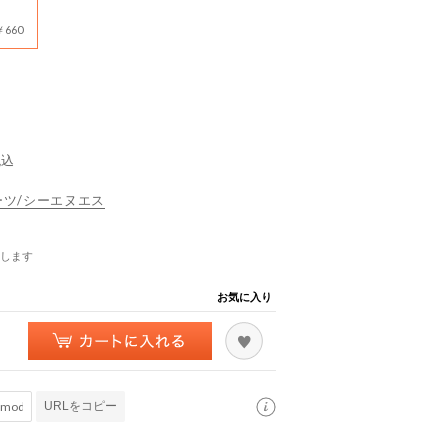
660
税込
スポーツ/シーエヌエス
します
お気に入り
URLをコピー