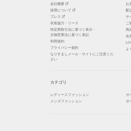
会社概要
お
採用について
配
プレス
サ
衣装協力・リース
ご
特定商取引法に基づく表示・
商
古物営業法に基づく表記
会
利用規約
L
プライバシー規約
よ
なりすましメール・サイトにご注意くだ
さい
カテゴリ
レディースファッション
ガ
メンズファッション
ボ