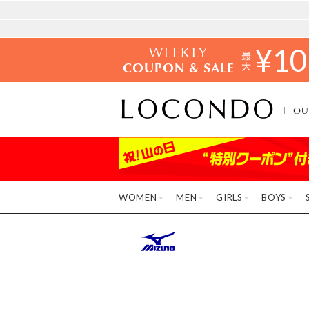
WEEKLY
¥
10
COUPON & SALE
OU
WOMEN
MEN
GIRLS
BOYS