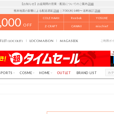
【お知らせ】お盆期間の営業・配送についてのご案内
詳細
熊本地震の影響による配送遅延
詳細
｜7/30 (木) 14時〜 送料改訂
詳細
,000
COLE HAAN
Reebok
YOSUKE
OFF
Z-CRAFT
CAWAII
mischief
TLET
LOCOMAISON
MAGASEEK
(LOCOLET)
ご利用ガ
SPORTS
COSME
HOME
OUTLET
BRAND LIST