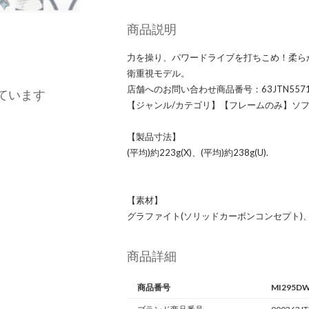
商品説明
力を操り、パワードライブを打ちこめ！柔ら
衛重視モデル。
店舗へのお問い合わせ商品番号：63JTN5571
ています
【ジャンル/カテゴリ】【フレームのみ】ソ
【製品寸法】
(平均)約223g(X)、(平均)約238g(U).
【素材】
グラファイト(ソリッドカーボンコンセプト)
商品詳細
商品番号
MI295DW