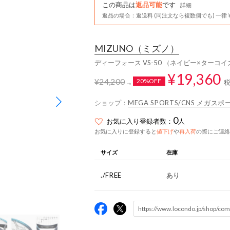
この商品は
返品可能
です
詳細
返品の場合：返送料 (同注文なら複数個でも) 一律￥
MIZUNO
（ミズノ）
ディーフォース VS-50 （ネイビー×ターコイ
¥19,360
¥24,200
20%OFF
→
ショップ：
MEGA SPORTS/CNS メガ
0
お気に入り登録者数：
人
お気に入りに登録すると
値下げ
や
再入荷
の際にご連絡
サイズ
在庫
./FREE
あり