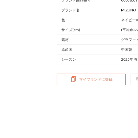
ブランド商品番号
000363JT
ブランド名
MIZUNO
色
ネイビー×
サイズ(cm)
(平均)約22
素材
グラファ
原産国
中国製
シーズン
2025年 
マイブランドに登録