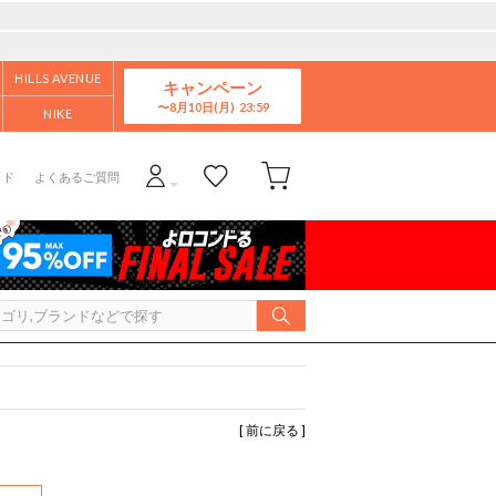
HILLS AVENUE
キャンペーン
8月10日(月)
NIKE
イド
よくあるご質問
[ 前に戻る ]