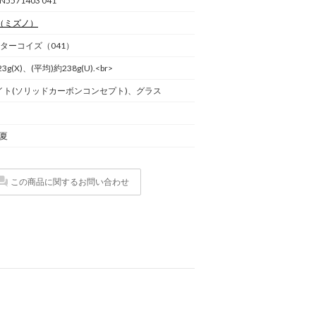
N5571403 041
（ミズノ）
ターコイズ（041）
3g(X)、(平均)約238g(U).<br>
イト(ソリッドカーボンコンセプト)、グラス
春夏
この商品に関するお問い合わせ