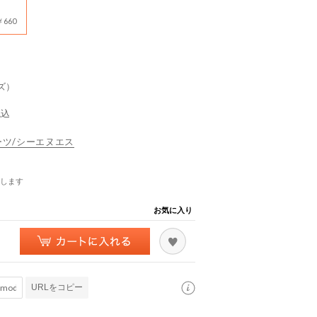
660
ズ）
税込
スポーツ/シーエヌエス
します
お気に入り
URLをコピー