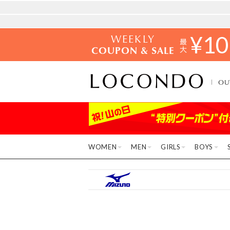
WEEKLY
¥
10
COUPON & SALE
OU
WOMEN
MEN
GIRLS
BOYS