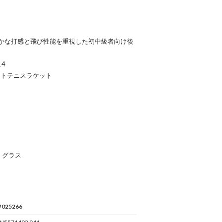
かな打感と飛び性能を重視した初中級者向け後
4
フトテニスラケット
、グラス
025266