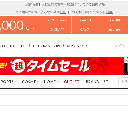
【お知らせ】お盆期間の営業・配送についてのご案内
詳細
熊本地震の影響による配送遅延
詳細
｜7/30 (木) 14時〜 送料改訂
詳細
,000
COLE HAAN
Reebok
YOSUKE
OFF
Z-CRAFT
CAWAII
mischief
TLET
LOCOMAISON
MAGASEEK
(LOCOLET)
ご利用ガ
SPORTS
COSME
HOME
OUTLET
BRAND LIST