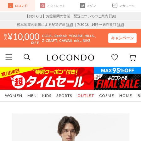
ロコンド
アウトレット
メゾン
マガシーク
【お知らせ】お盆期間の営業・配送についてのご案内
詳細
熊本地震の影響による配送遅延
詳細
｜7/30 (木) 14時〜 送料改訂
詳細
10,000
COLE..
Reebok
YOSUKE
HILLS..
キャンペーン
Z-CRAFT
CAWAII
mis..
NIKE
WOMEN
MEN
KIDS
SPORTS
OUTLET
COSME
HOME
B