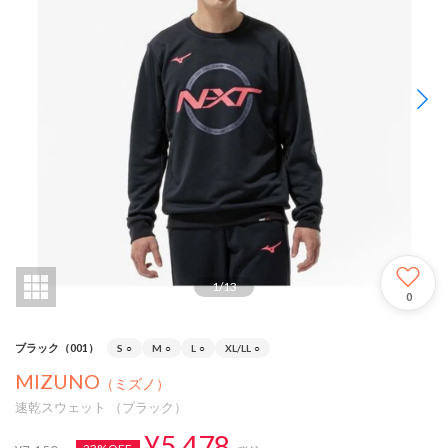
1
/
13
0
ブラック（001）
S
○
M
○
L
○
XL/LL
○
MIZUNO
（ミズノ）
速乾スウェット （ブラック）
¥5,478