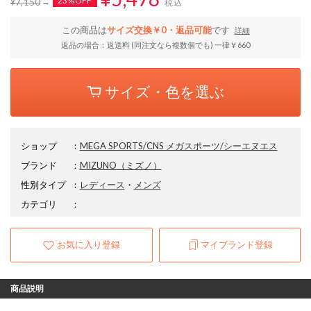
23%OFF
¥7,150
税込
この商品は
サイズ交換￥0・返品可能
です
詳細
返品の場合：返送料 (同注文なら複数個でも) 一律￥660
サイズ・色を選ぶ
ショップ
：
MEGA SPORTS/CNS メガスポーツ/シーエヌエス
ブランド
：
MIZUNO
（ミズノ）
性別タイプ
：
レディース
・
メンズ
カテゴリ
：
お気に入り登録
マイブランド登録
商品説明