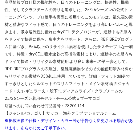
商品情報プロ仕様の機能性を、日々のトレーニングに。快適性、機動
性、そしてクラブチームの誇りを追求した、25/26シーズンの公式トレ
ーニングパンツ。プロ選手も実際に着用するこのモデルは、最先端の素
材と精密なフィット感で、日々のトレーニングをより高いレベルへと導
きます。吸水速乾性に優れたdryCELLテクノロジーが、運動中も衣服内
をドライで快適に保ち、集中力をサポート。さらに、RE:FIBREプログラ
ムに基づき、95%以上のリサイクル素材を使用したサステナブルな一着
です。特徴・dryCELL:吸水速乾の高機能素材により、運動中の衣服内も
ドライで快適・リサイクル素材使用:より良い未来への第一歩として、
RE:FIBREプログラムの衣服は、繊維廃棄物やそのその他使用済み材料か
らリサイクル素材を95%以上使用しています。詳細・フィット:細身で
すっきりとしたシルエットのスリムフィット・メイン素材:両面ジャカ
ード・丈:レギュラー丈・股下:ミディアムライズ・クラブチームの
25/26シーズン着用モデル・チーム公式 x プーマロゴ
店舗へのお問い合わせ商品番号：78201114
【ジャンル/カテゴリ】サッカー 海外クラブ ナショナルチーム
※掲載画像の仕様・デザイン・カラー等が予告なく変更される場合があ
ります。あらかじめご了承下さい。