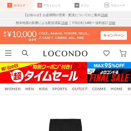
ロコンド
アウトレット
メゾン
マガシーク
【お知らせ】お盆期間の営業・配送についてのご案内
詳細
熊本地震の影響による配送遅延
詳細
｜7/30 (木) 14時〜 送料改訂
詳細
10,000
COLE..
Reebok
YOSUKE
HILLS..
キャンペーン
Z-CRAFT
CAWAII
mis..
NIKE
WOMEN
MEN
KIDS
SPORTS
OUTLET
COSME
HOME
B