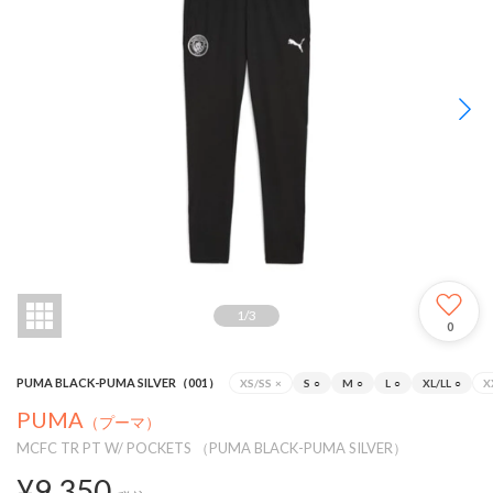
1
/
3
0
PUMA BLACK-PUMA SILVER（001）
XS/SS
×
S
○
M
○
L
○
XL/LL
○
X
PUMA
（プーマ）
MCFC TR PT W/ POCKETS （PUMA BLACK-PUMA SILVER）
¥9,350