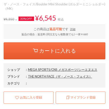
ザ・ノース・フェイス/Boulder Mini Shoulder (ボルダーミニショルダー)
（MK）
¥6,545
30%OFF
¥9,350
税込
この商品は
返品可能
です
詳細
返品の場合：返送料 (同注文なら複数個でも) 一律￥660
カートに入れる
ショップ
：
MEGA SPORTS/CNS メガスポーツ/シーエヌエス
ブランド
：
THE NORTH FACE
（ザ・ノース・フェイス）
カテゴリ
：
お気に入り登録
マイブランド登録