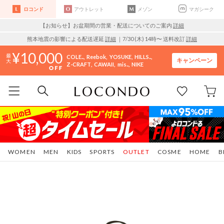
ロコンド
アウトレット
メゾン
マガシーク
【お知らせ】お盆期間の営業・配送についてのご案内
詳細
熊本地震の影響による配送遅延
詳細
｜7/30 (木) 14時〜 送料改訂
詳細
10,000
COLE..
Reebok
YOSUKE
HILLS..
キャンペーン
Z-CRAFT
CAWAII
mis..
NIKE
WOMEN
MEN
KIDS
SPORTS
OUTLET
COSME
HOME
B