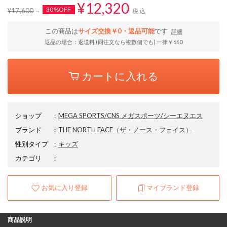
¥12,320
30%OFF
¥17,600
税込
この商品は
サイズ交換￥0・返品可能
です
詳細
返品の場合：返送料 (同注文なら複数個でも) 一律￥660
カートに入れる
ショップ
：
MEGA SPORTS/CNS メガスポーツ/シーエヌエス
ブランド
：
THE NORTH FACE
（ザ・ノース・フェイス）
性別タイプ
：
キッズ
カテゴリ
：
お気に入り登録
マイブランド登録
商品説明