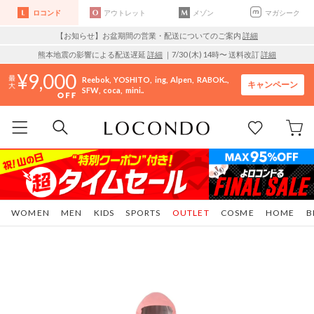
ロコンド
アウトレット
メゾン
マガシーク
【お知らせ】お盆期間の営業・配送についてのご案内
詳細
熊本地震の影響による配送遅延
詳細
｜7/30 (木) 14時〜 送料改訂
詳細
9,000
Reebok
YOSHITO
ing
Alpen
RABOK..
キャンペーン
SFW
coca
mini..
WOMEN
MEN
KIDS
SPORTS
OUTLET
COSME
HOME
B