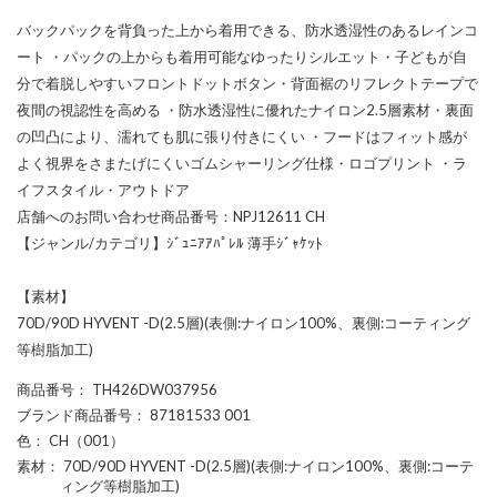
バックパックを背負った上から着用できる、防水透湿性のあるレインコ
ート ・パックの上からも着用可能なゆったりシルエット・子どもが自
分で着脱しやすいフロントドットボタン・背面裾のリフレクトテープで
夜間の視認性を高める ・防水透湿性に優れたナイロン2.5層素材・裏面
の凹凸により、濡れても肌に張り付きにくい ・フードはフィット感が
よく視界をさまたげにくいゴムシャーリング仕様・ロゴプリント ・ラ
イフスタイル・アウトドア
店舗へのお問い合わせ商品番号：NPJ12611 CH
【ジャンル/カテゴリ】ｼﾞｭﾆｱｱﾊﾟﾚﾙ 薄手ｼﾞｬｹｯﾄ
【素材】
70D/90D HYVENT -D(2.5層)(表側:ナイロン100%、裏側:コーティング
等樹脂加工)
商品番号
： TH426DW037956
ブランド商品番号
： 87181533 001
色
： CH（001）
素材
： 70D/90D HYVENT -D(2.5層)(表側:ナイロン100%、裏側:コーテ
ィング等樹脂加工)