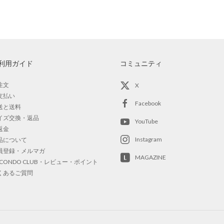
利用ガイド
コミュニティ
注文
X
支払い
Facebook
送と送料
イズ交換・返品
YouTube
返金
Instagram
品について
員登録・メルマガ
MAGAZINE
OCONDO CLUB・レビュー・ポイント
くあるご質問