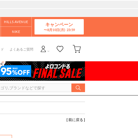
HILLS AVENUE
キャンペーン
8月10日(月)
NIKE
イド
よくあるご質問
[ 前に戻る ]