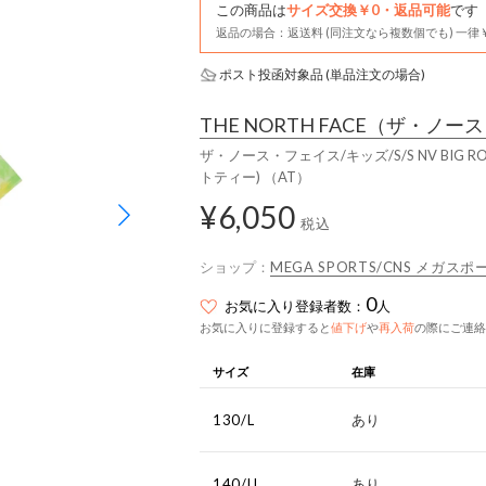
この商品は
サイズ交換￥0・返品可能
です
返品の場合：返送料 (同注文なら複数個でも) 一律￥
ポスト投函対象品 (単品注文の場合)
THE NORTH FACE
（ザ・ノース
ザ・ノース・フェイス/キッズ/S/S NV BIG
トティー) （AT）
¥6,050
税込
ショップ：
MEGA SPORTS/CNS メガ
0
お気に入り登録者数：
人
お気に入りに登録すると
値下げ
や
再入荷
の際にご連絡
サイズ
在庫
130/L
あり
140/LL
あり