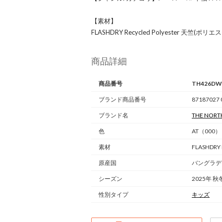
【素材】
FLASHDRY Recycled Polyester 天竺(ポリ
商品詳細
商品番号
TH426DW
ブランド商品番号
87187027 
ブランド名
THE NORT
色
AT（000）
素材
FLASHDRY
原産国
バングラデ
シーズン
2025年 秋
性別タイプ
キッズ