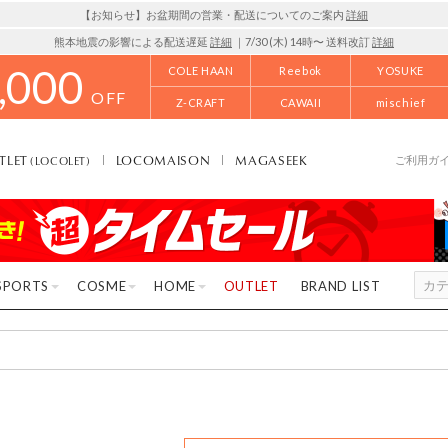
【お知らせ】お盆期間の営業・配送についてのご案内
詳細
熊本地震の影響による配送遅延
詳細
｜7/30 (木) 14時〜 送料改訂
詳細
,000
COLE HAAN
Reebok
YOSUKE
OFF
Z-CRAFT
CAWAII
mischief
TLET
LOCOMAISON
MAGASEEK
(LOCOLET)
ご利用ガ
SPORTS
COSME
HOME
OUTLET
BRAND LIST