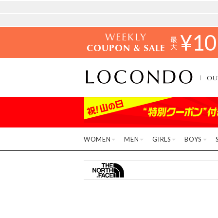
WEEKLY
¥
10
COUPON & SALE
OU
WOMEN
MEN
GIRLS
BOYS