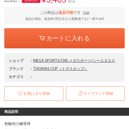
10%OFF
¥3,850
税込
この商品は
返品可能
です
詳細
返品の場合：返送料 (同注文なら複数個でも) 一律￥660
カートに入れる
ショップ
：
MEGA SPORTS/CNS メガスポーツ/シーエヌエス
ブランド
：
THOMAS CUP
（トマスカップ）
カテゴリ
：
お気に入り登録
マイブランド登録
商品説明
初級向け練習球