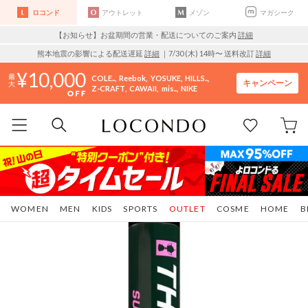
ロコンド
アウトレット
メゾン
マガシーク
【お知らせ】お盆期間の営業・配送についてのご案内
詳細
熊本地震の影響による配送遅延
詳細
｜7/30 (木) 14時〜 送料改訂
詳細
10,000
COLE..
Reebok
YOSUKE
HILLS..
キャンペーン
Z-CRAFT
CAWAII
mis..
NIKE
WOMEN
MEN
KIDS
SPORTS
OUTLET
COSME
HOME
B