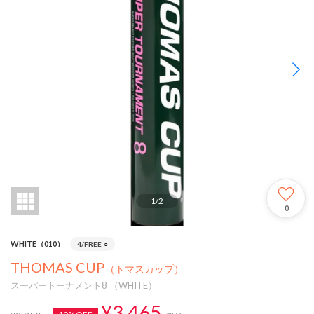
1
/
2
0
WHITE（010）
4/FREE
○
THOMAS CUP
（トマスカップ）
スーパートーナメント8 （WHITE）
¥3,465