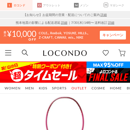
ロコンド
アウトレット
メゾン
マガシーク
【お知らせ】お盆期間の営業・配送についてのご案内
詳細
熊本地震の影響による配送遅延
詳細
｜7/30 (木) 14時〜 送料改訂
詳細
10,000
COLE..
Reebok
YOSUKE
HILLS..
キャンペーン
Z-CRAFT
CAWAII
mis..
NIKE
WOMEN
MEN
KIDS
SPORTS
OUTLET
COSME
HOME
B