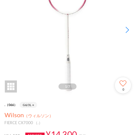
1
/
7
0
.（066）
G6/3L
○
Wilson
（ウィルソン）
FIERCE CX7000 （.）
¥14,300