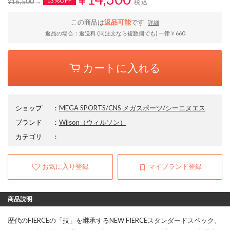
13%OFF
¥16,500
税込
この商品は
返品可能
です
詳細
返品の場合：返送料 (同注文なら複数個でも) 一律￥660
カートに入れる
ショップ
：
MEGA SPORTS/CNS メガスポーツ/シーエヌエス
ブランド
：
Wilson
（ウィルソン）
カテゴリ
：
お気に入り登録
マイブランド登録
商品説明
歴代のFIERCEの「技」を継承するNEW FIERCEスタンダードスペック。