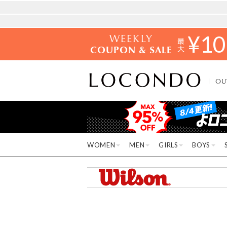
WEEKLY
¥
10
COUPON & SALE
OU
WOMEN
MEN
GIRLS
BOYS