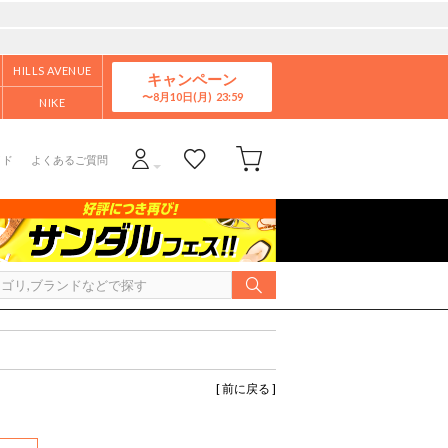
HILLS AVENUE
キャンペーン
8月10日(月)
NIKE
イド
よくあるご質問
[ 前に戻る ]