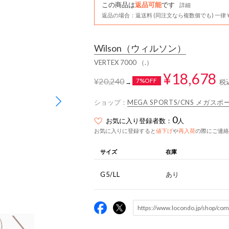
この商品は
返品可能
です
詳細
返品の場合：返送料 (同注文なら複数個でも) 一律￥
Wilson
（ウィルソン）
VERTEX 7000 （.）
¥18,678
¥20,240
7%OFF
税
→
ショップ：
MEGA SPORTS/CNS メガ
0
お気に入り登録者数：
人
お気に入りに登録すると
値下げ
や
再入荷
の際にご連絡
サイズ
在庫
G5/LL
あり