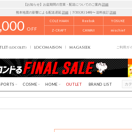
【お知らせ】お盆期間の営業・配送についてのご案内
詳細
熊本地震の影響による配送遅延
詳細
｜7/30 (木) 14時〜 送料改訂
詳細
,000
COLE HAAN
Reebok
YOSUKE
OFF
Z-CRAFT
CAWAII
mischief
TLET
LOCOMAISON
MAGASEEK
(LOCOLET)
ご利用ガ
SPORTS
COSME
HOME
OUTLET
BRAND LIST