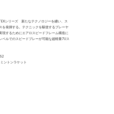
ERTEXシリーズ 新たなテクノロジーを纏い、ス
スを発揮する。テクニックを駆使するプレーヤ
実現するためにエアロスピードフレーム構造に
レベルでのスピードプレーが可能な超軽量7Uス
S2
ドミントンラケット