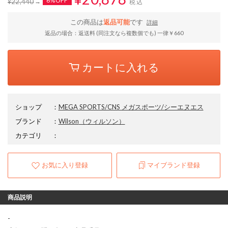
6%OFF
¥22,440
税込
この商品は
返品可能
です
詳細
返品の場合：返送料 (同注文なら複数個でも) 一律￥660
カートに入れる
ショップ
：
MEGA SPORTS/CNS メガスポーツ/シーエヌエス
ブランド
：
Wilson
（ウィルソン）
カテゴリ
：
お気に入り登録
マイブランド登録
商品説明
-