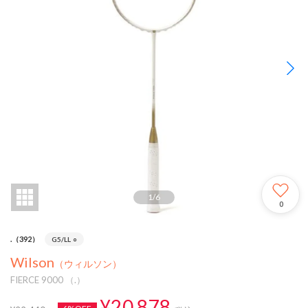
1
/
6
0
.（392）
G5/LL
○
Wilson
（ウィルソン）
FIERCE 9000 （.）
¥20,878