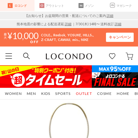
ロコンド
アウトレット
メゾン
マガシーク
【お知らせ】お盆期間の営業・配送についてのご案内
詳細
熊本地震の影響による配送遅延
詳細
｜7/30 (木) 14時〜 送料改訂
詳細
10,000
COLE..
Reebok
YOSUKE
HILLS..
キャンペーン
Z-CRAFT
CAWAII
mis..
NIKE
WOMEN
MEN
KIDS
SPORTS
OUTLET
COSME
HOME
B