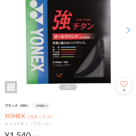
1
/
2
0
ブラック（001）
./FREE
○
YONEX
（ヨネックス）
キョウチタン （ブラック）
¥1,540