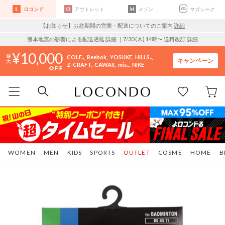
ロコンド
アウトレット
メゾン
マガシーク
【お知らせ】お盆期間の営業・配送についてのご案内
詳細
熊本地震の影響による配送遅延
詳細
｜7/30 (木) 14時〜 送料改訂
詳細
10,000
COLE..
Reebok
YOSUKE
HILLS..
キャンペーン
Z-CRAFT
CAWAII
mis..
NIKE
WOMEN
MEN
KIDS
SPORTS
OUTLET
COSME
HOME
B